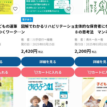
どもの運筆
図解でわかるリハビリテーショ
主体的な保育者に
つくワークブ
ン
８の思考法 マン
える！
著 者：
川手信行＝編著
著 者：
青木一永＝著
日
発行日：
2025年03月15日
発行日：
2025年03月10
2,420円
2,200円
る
詳細を見る
詳細を見
入れる
カートに入れる
カートに