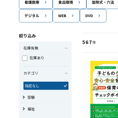
看護医療
食品環境
加除式・六法
デジタル
WEB
DVD
絞り込み
567
件
在庫有無
在庫あり
カテゴリ
指定なし
受験
福祉