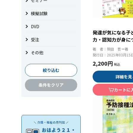
セミナー
模擬試験
DVD
発達が気になる子
力・認知力が身に
受注
ック
著 者：
笹田 哲＝著
その他
発行日：
2025年03月15
2,200円
絞り込む
詳細を見
条件をクリア
カートに