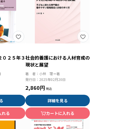
２０２５年３
社会的養護における人材育成の
現状と展望
日
著 者：
小林 理＝著
発行日：
2025年02月20日
2,860円
る
詳細を見る
入れる
カートに入れる