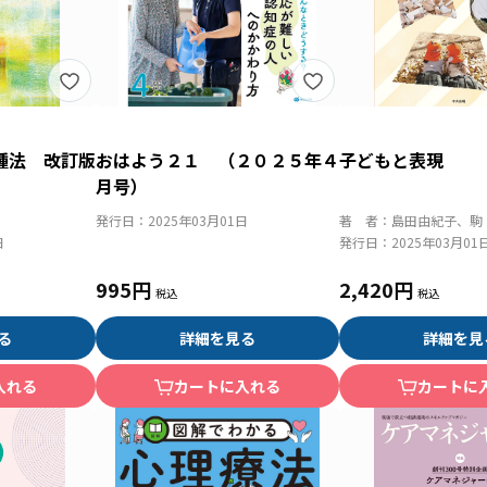
種法 改訂版
おはよう２１ （２０２５年４
子どもと表現
月号）
発行日：
2025年03月01日
著 者：
島田由紀子、駒
日
発行日：
2025年03月01
995円
2,420円
る
詳細を見る
詳細を見
入れる
カートに入れる
カートに