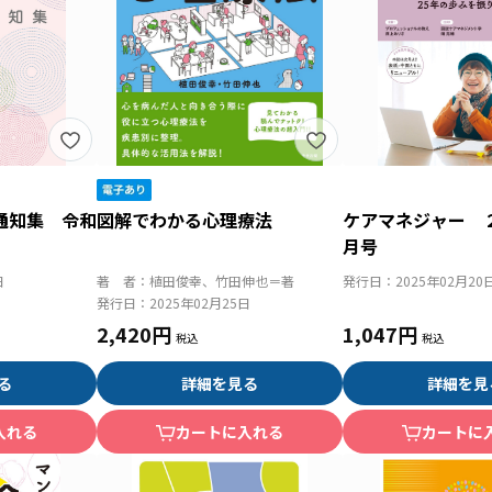
通知集 令和
図解でわかる心理療法
ケアマネジャー 
月号
日
著 者：
植田俊幸、竹田伸也＝著
発行日：
2025年02月20
発行日：
2025年02月25日
2,420円
1,047円
る
詳細を見る
詳細を見
入れる
カートに入れる
カートに