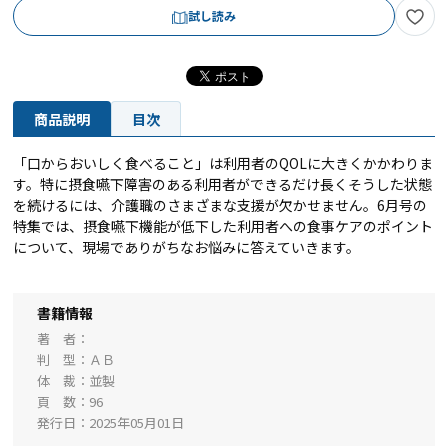
試し読み
商品説明
目次
「口からおいしく食べること」は利用者のQOLに大きくかかわりま
す。特に摂食嚥下障害のある利用者ができるだけ長くそうした状態
を続けるには、介護職のさまざまな支援が欠かせません。6月号の
特集では、摂食嚥下機能が低下した利用者への食事ケアのポイント
について、現場でありがちなお悩みに答えていきます。
書籍情報
著 者
判 型
ＡＢ
体 裁
並製
頁 数
96
発行日
2025年05月01日