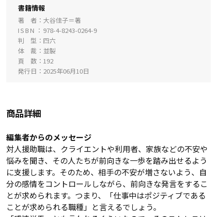
書籍情報
著 者
大谷佳子＝著
ISBN
978-4-8243-0264-9
判 型
四六
体 裁
並製
頁 数
192
発行日
2025年06月10日
商品詳細
編集者からのメッセージ
対人援助職は、クライエントや利用者、家族などの不安や
悩みを聞き、その人たちが前向きな一歩を踏み出せるよう
に支援します。そのため、相手の不安が増さないよう、自
分の感情をコントロールしながら、前向きな発言をするこ
とが求められます。つまり、「仕事中はポジティブである
ことが求められる職種」と言えるでしょう。