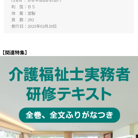
ISBN
978-4-8058-8783-7
判 型
Ｂ５
体 裁
並製
頁 数
292
発行日
2023年02月20日
【関連特集】