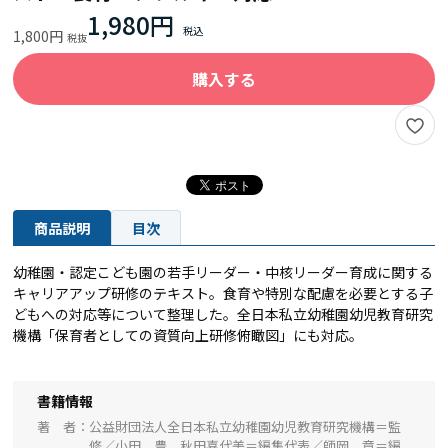
1,980円
1,800円
購入する
商品説明
目次
幼稚園・認定こども園の若手リーダー・中核リーダー育成に関する
キャリアアップ研修のテキスト。食育や特別な配慮を必要とする子
どもへの対応等について整理した。全日本私立幼稚園幼児教育研究
機構「保育者としての資質向上研修俯瞰図」にも対応。
書籍情報
著 者
公益財団法人全日本私立幼稚園幼児教育研究機構＝監
修／小田 豊、秋田喜代美＝編集代表／師岡 章＝編