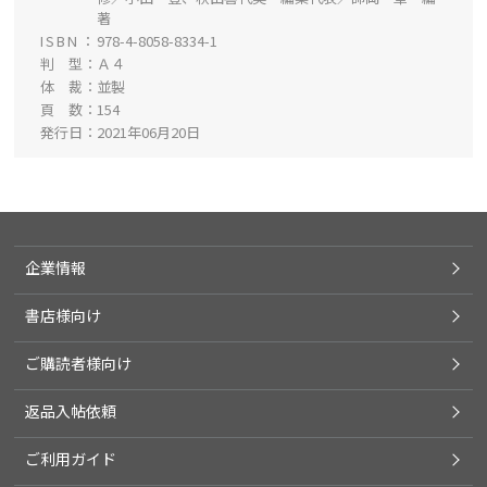
著
ISBN
978-4-8058-8334-1
判 型
Ａ４
体 裁
並製
頁 数
154
発行日
2021年06月20日
企業情報
書店様向け
ご購読者様向け
返品入帖依頼
ご利用ガイド