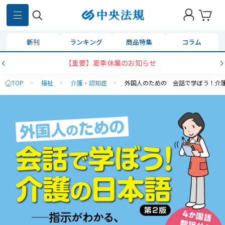
新刊
ランキング
商品特集
コラム
【重要】夏季休業のお知らせ
TOP
>
福祉
>
介護・認知症
>
外国人のための 会話で学ぼう！介