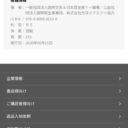
書籍情報
著 者
一般社団法人国際交流＆日本語支援Ｙ＝編著／公益社
団法人国際厚生事業団、株式会社光洋スクエア＝協力
ISBN
978-4-8058-8153-8
判 型
Ｂ５
体 裁
並製
頁 数
332
発行日
2020年05月15日
企業情報
書店様向け
ご購読者様向け
返品入帖依頼