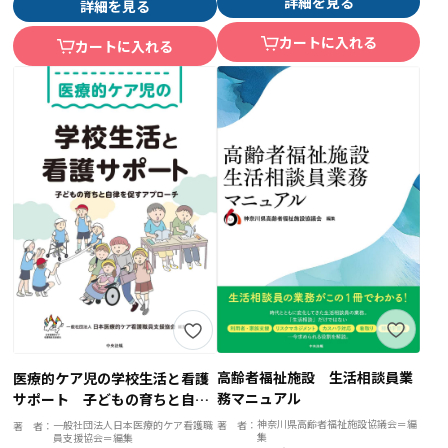
詳細を見る
詳細を見る
カートに入れる
カートに入れる
高齢者福祉施設 生活相談員業
医療的ケア児の学校生活と看護
務マニュアル
サポート 子どもの育ちと自律
を促すアプローチ
神奈川県高齢者福祉施設協議会＝編
一般社団法人日本医療的ケア看護職
著 者：
著 者：
集
員支援協会＝編集