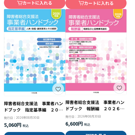
カートに入れる
カートに入れる
障害者総合支援法 事業者ハン
障害者総合支援法 事業者ハン
ドブック 報酬編 ２０２６年
ドブック 指定基準編 ２０２
版 報酬告示と留意事項通知
６年版 人員・設備・運営基準
2026年08月30日
発行日：
2026年08月30日
発行日：
とその解釈
6,600円
5,060円