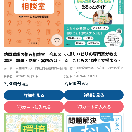
小児リハビリの専門家が教え
訪問看護お悩み相談室 令和８
る こどもの発達と支援まるっ
年版 報酬・制度・実践のはて
とガイド 療育・保育関係者必
なを解決
向坂愛理＝著、多和田 忍＝医学協
公益財団法人日本訪問看護財団＝編
著 者：
著 者：
力
集
携
2026年07月20日
2026年08月05日
発行日：
発行日：
2,640円
3,300円
詳細を見る
詳細を見る
カートに入れる
カートに入れる