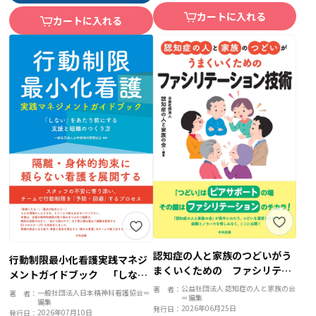
カートに入れる
カートに入れる
認知症の人と家族のつどいがう
行動制限最小化看護実践マネジ
まくいくための ファシリテー
メントガイドブック 「しな
ション技術
い」をあたり前にする支援と組
公益社団法人 認知症の人と家族の会
著 者：
一般社団法人日本精神科看護協会＝
著 者：
＝編集
編集
織のつくり方
2026年06月25日
発行日：
2026年07月10日
発行日：