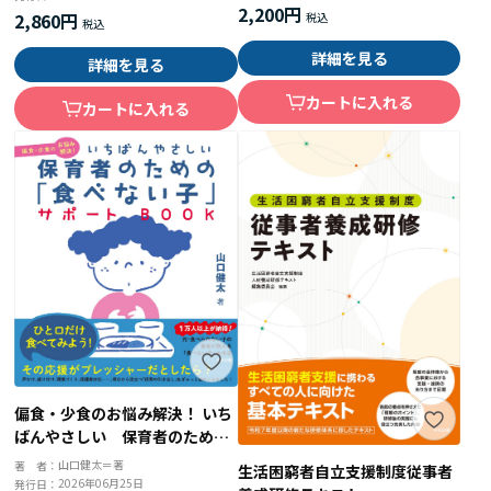
2,200円
2,860円
詳細を見る
詳細を見る
カートに入れる
カートに入れる
偏食・少食のお悩み解決！ いち
ばんやさしい 保育者のための
「食べない子」サポートＢＯＯ
山口健太＝著
著 者：
生活困窮者自立支援制度従事者
Ｋ
2026年06月25日
発行日：