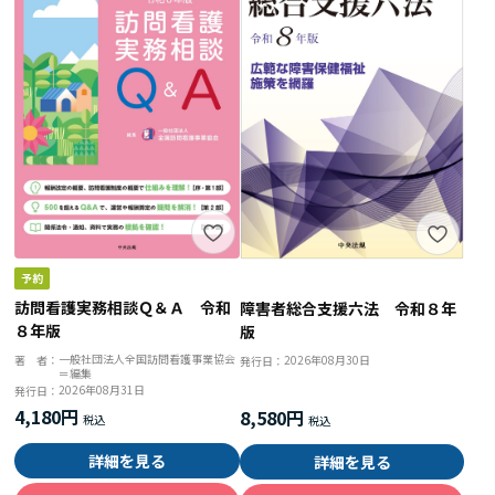
訪問看護実務相談Ｑ＆Ａ 令和
障害者総合支援六法 令和８年
８年版
版
一般社団法人全国訪問看護事業協会
2026年08月30日
著 者：
発行日：
＝編集
2026年08月31日
発行日：
4,180円
8,580円
詳細を見る
詳細を見る