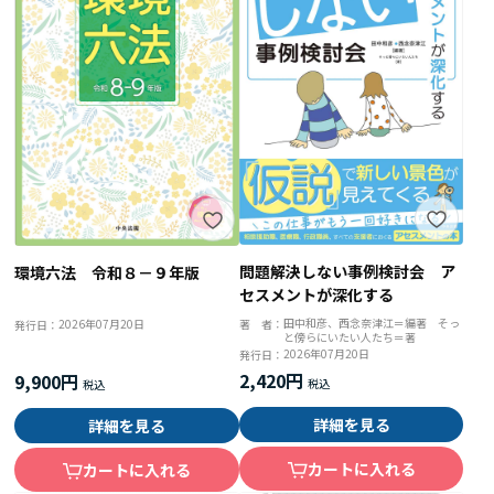
問題解決しない事例検討会 ア
環境六法 令和８－９年版
セスメントが深化する
田中和彦、西念奈津江＝編著 そっ
2026年07月20日
著 者：
発行日：
と傍らにいたい人たち＝著
2026年07月20日
発行日：
2,420円
9,900円
詳細を見る
詳細を見る
カートに入れる
カートに入れる