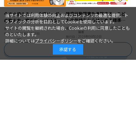
強度行動障害を予防する こど
今すぐ使える！ 介護リーダー
当サイトでは利用体験の向上およびコンテンツの最適な提供、ト
もの気持ちからはじめる標準的
の教え方・育て方 “ほめる・
ラフィックの分析を目的としてCookieを使用しています。
な支援
叱る”から“ＯＪＴ・１ｏｎ
サイトの閲覧を継続された場合、Cookieの利用に同意したことも
種村祐太、豊田和浩、福島龍三郎＝
著 者：
山口 宰＝著
著 者：
編著
１”までスタッフへの声かけ〇
2026年06月10日
発行日：
のといたします。
2026年06月10日
発行日：
と×
2,200円
詳細については
プライバシーポリシー
をご確認ください。
2,860円
承諾する
商品を絞り込む
詳細を見る
詳細を見る
カートに入れる
カートに入れる