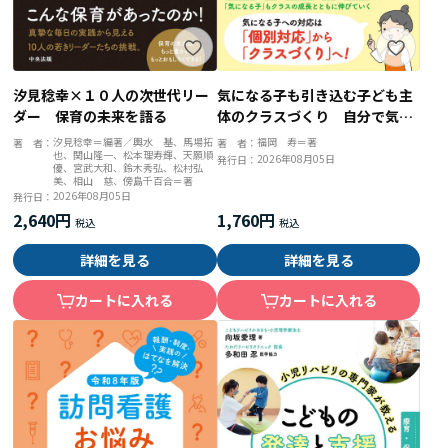
汐見稔幸×１０人の次世代リー
気になる子も引き込む子ども主
ダー 保育の未来を語る
体のクラスづくり 自分で気づ
く・動く習慣が育つ ０歳から
汐見稔幸＝編著／輿水 基、馬場拓
福岡 寿＝著
著 者：
著 者：
也、関山隆一、松本理寿輝、天願順
できる保育のコツ
2026年08月05日
発行日：
優、宮武大和、鈴木秀弘、松村弘
美、相山 慈、傍島千百合＝著
2026年08月05日
発行日：
2,640円
1,760円
詳細を見る
詳細を見る
カートに入れる
カートに入れる