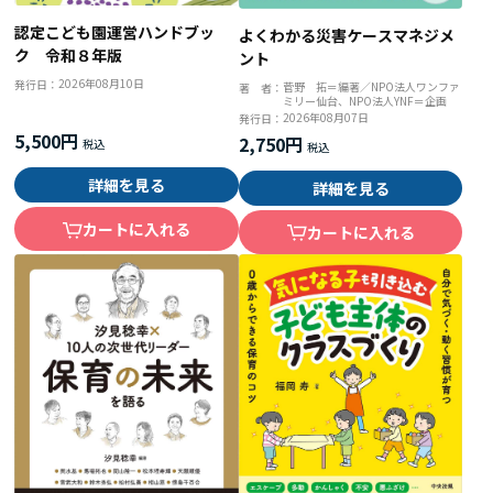
認定こども園運営ハンドブッ
よくわかる災害ケースマネジメ
ク 令和８年版
ント
2026年08月10日
発行日：
菅野 拓＝編著／NPO法人ワンファ
著 者：
ミリー仙台、NPO法人YNF＝企画
2026年08月07日
発行日：
5,500円
2,750円
詳細を見る
詳細を見る
カートに入れる
カートに入れる