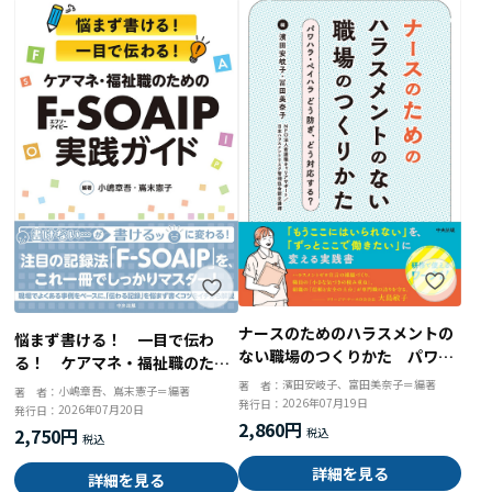
ナースのためのハラスメントの
悩まず書ける！ 一目で伝わ
ない職場のつくりかた パワハ
る！ ケアマネ・福祉職のため
ラ・ペイハラ どう防ぎ、どう
のＦ－ＳＯＡＩＰ実践ガイド
濱田安岐子、富田美奈子＝編著
著 者：
小嶋章吾、嶌末憲子＝編著
著 者：
対応する？
2026年07月19日
発行日：
2026年07月20日
発行日：
2,860円
2,750円
詳細を見る
詳細を見る