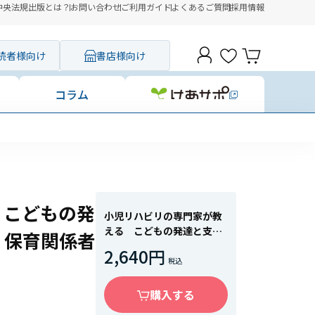
中央法規出版とは？
お問い合わせ
ご利用ガイド
よくあるご質問
採用情報
読者様向け
書店様向け
コラム
コンビニ決
 こどもの発
小児リハビリの専門家が教
える こどもの発達と支援
・保育関係者
まるっとガイド 療育・保
2,640円
育関係者必携
購入する