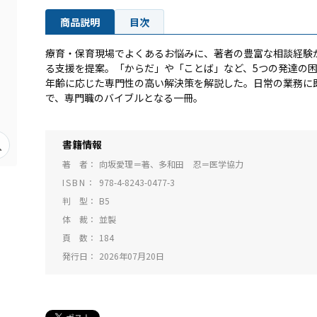
商品説明
目次
療育・保育現場でよくあるお悩みに、著者の豊富な相談経験
る支援を提案。「からだ」や「ことば」など、5つの発達の
年齢に応じた専門性の高い解決策を解説した。日常の業務に
で、専門職のバイブルとなる一冊。
書籍情報
著 者
向坂愛理＝著、多和田 忍＝医学協力
ISBN
978-4-8243-0477-3
判 型
B5
体 裁
並製
頁 数
184
発行日
2026年07月20日