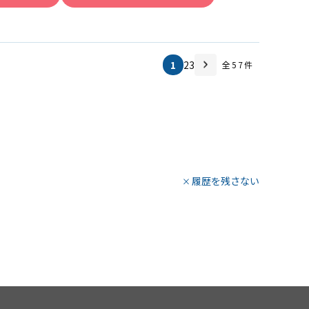
1
2
3
全
57
件
履歴を残さない