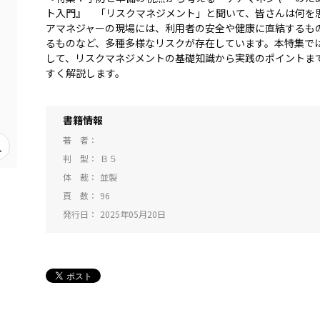
ト入門』 「リスクマネジメント」と聞いて、皆さんは何を
アマネジャーの現場には、利用者の安全や健康に直結するも
るものなど、多種多様なリスクが存在しています。本特集で
して、リスクマネジメントの基礎知識から実践のポイントま
すく解説します。
書籍情報
著 者
判 型
Ｂ５
体 裁
並製
頁 数
96
発行日
2025年05月20日