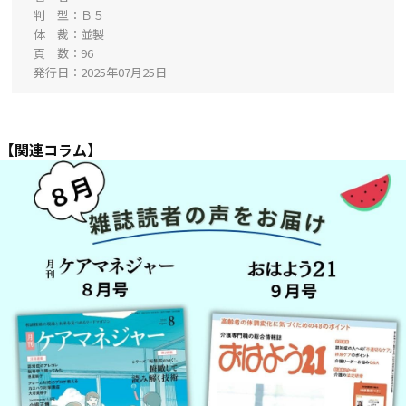
判 型
Ｂ５
体 裁
並製
頁 数
96
発行日
2025年07月25日
【関連コラム】