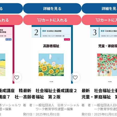
る
詳細を見る
詳細を見
入れる
カートに入れる
カートに
養成講座 精
最新 社会福祉士養成講座２
最新 社会福祉
講座７ 社会
高齢者福祉 第２版
児童・家庭福祉 
本ソーシャルワ
著 者：
一般社団法人 日本ソーシャル
著 者：
一般社団法人日
盟＝編集
ワーク教育学校連盟＝編集
ーク教育学校連
日
発行日：
2025年01月01日
発行日：
2025年01月01