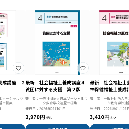
養成講座 ２
最新 社会福祉士養成講座４
最新 社会福祉士
貧困に対する支援 第２版
神保健福祉士養成
福祉の原理と政策
本ソーシャルワ
著 者：
一般社団法人日本ソーシャルワ
著 者：
一般社団法人日
盟＝編集
ーク教育学校連盟＝編集
ーク教育学校連
日
発行日：
2026年01月01日
発行日：
2026年01月01
2,970円
3,410円