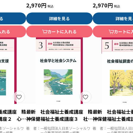
2,970円
2,970円
る
詳細を見る
詳細を見
入れる
カートに入れる
カートに
養成講座 精
最新 社会福祉士養成講座 精
最新 社会福祉士
講座２ 心理
神保健福祉士養成講座３ 社会
神保健福祉士養成
学と社会システム
福祉調査の基礎
本ソーシャルワ
著 者：
一般社団法人日本ソーシャルワ
著 者：
一般社団法人日
盟＝編集
ーク教育学校連盟＝編集
ーク教育学校連