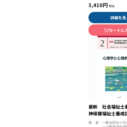
3,410円
詳細を見
カートに
最新 社会福祉士
神保健福祉士養成
学と心理的支援
著 者：
一般社団法人日
ーク教育学校連