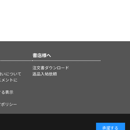
書店様へ
注文書ダウンロード
扱いについて
返品入帖依頼
スメントに
する表示
アポリシー
承諾する