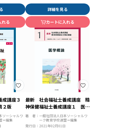
る
詳細を見る
入れる
カートに入れる
士養成講座３
最新 社会福祉士養成講座 精
第２版
神保健福祉士養成講座１ 医学
概論
本ソーシャルワ
著 者：
一般社団法人日本ソーシャルワ
盟＝編集
ーク教育学校連盟＝編集
日
発行日：
2021年02月01日