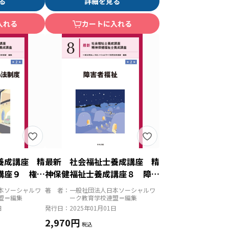
る
詳細を見る
入れる
カートに入れる
養成講座 精
最新 社会福祉士養成講座 精
講座９ 権利
神保健福祉士養成講座８ 障害
度 第２版
者福祉 第２版
本ソーシャルワ
著 者：
一般社団法人日本ソーシャルワ
盟＝編集
ーク教育学校連盟＝編集
日
発行日：
2025年01月01日
2,970円