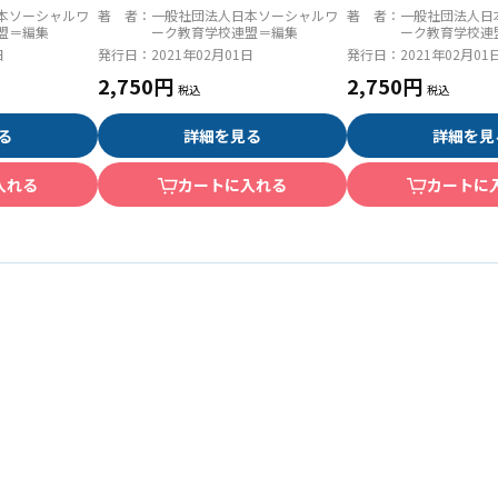
理論と方法
ーシャルワーク演習［共通科
本ソーシャルワ
著 者：
一般社団法人日本ソーシャルワ
著 者：
一般社団法人日
目］
盟＝編集
ーク教育学校連盟＝編集
ーク教育学校連
日
発行日：
2021年02月01日
発行日：
2021年02月01
2,750円
2,750円
る
詳細を見る
詳細を見
入れる
カートに入れる
カートに