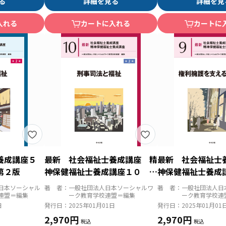
る
詳細を見る
詳細を見
入れる
カートに入れる
カートに
士養成講座５
最新 社会福祉士養成講座 精
最新 社会福祉士
第２版
神保健福祉士養成講座１０ 刑
神保健福祉士養成
事司法と福祉 第２版
擁護を支える法制
日本ソーシャル
著 者：
一般社団法人日本ソーシャルワ
著 者：
一般社団法人日
連盟＝編集
ーク教育学校連盟＝編集
ーク教育学校連
日
発行日：
2025年01月01日
発行日：
2025年01月01
2,970円
2,970円