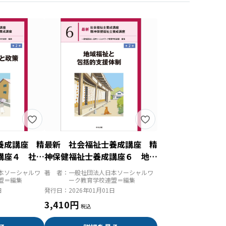
養成講座 精
最新 社会福祉士養成講座 精
講座４ 社会
神保健福祉士養成講座６ 地域
 第２版
福祉と包括的支援体制 第２版
本ソーシャルワ
著 者：
一般社団法人日本ソーシャルワ
盟＝編集
ーク教育学校連盟＝編集
日
発行日：
2026年01月01日
3,410円