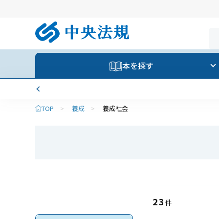
本を探す
TOP
>
養成
>
養成社会
23
件