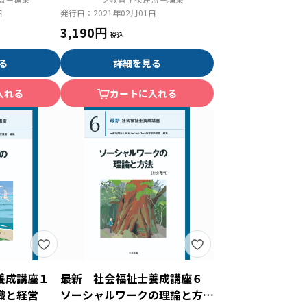
［共通・社会専門］
日
発行日：
2021年02月01日
3,190円
る
詳細を見る
入れる
カートに入れる
士養成講座１
最新 社会福祉士養成講座６
織と経営
ソーシャルワークの理論と方法