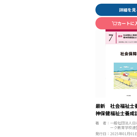
詳細を見
カートに
最新 社会福祉士
神保健福祉士養成
保障 第２版
著 者：
一般社団法人日
ーク教育学校連
発行日：
2025年01月01