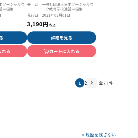
［社会専門］
本ソーシャルワ
著 者：
一般社団法人日本ソーシャルワ
盟＝編集
ーク教育学校連盟＝編集
日
発行日：
2021年02月01日
3,190円
る
詳細を見る
入れる
カートに入れる
1
2
全
23
件
履歴を残さない