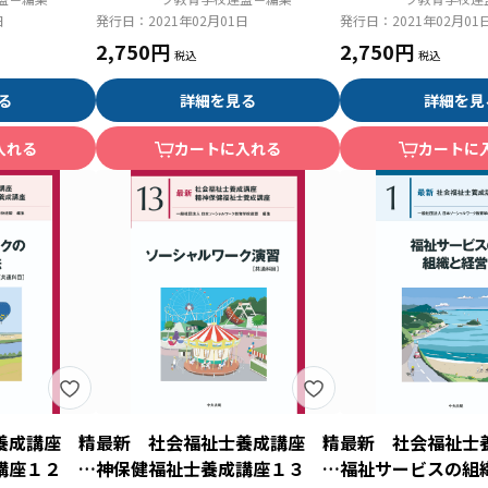
日
発行日：
2021年02月01日
発行日：
2021年02月01
2,750円
2,750円
る
詳細を見る
詳細を見
入れる
カートに入れる
カートに
養成講座 精
最新 社会福祉士養成講座 精
最新 社会福祉
講座１２ ソ
神保健福祉士養成講座１３ ソ
福祉サービスの組