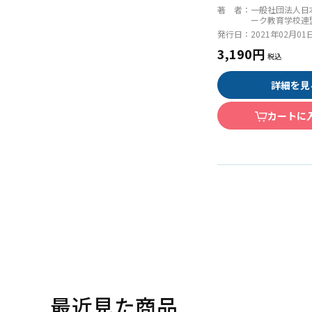
ーシャルワークの
著 者：
一般社団法人日
［共通科目］
ーク教育学校連
発行日：
2021年02月01
3,190円
詳細を見
カートに
最近見た商品