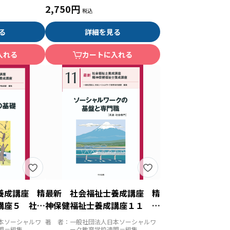
2,750円
る
詳細を見る
入れる
カートに入れる
養成講座 精
最新 社会福祉士養成講座 精
講座５ 社会
神保健福祉士養成講座１１ ソ
ーシャルワークの基盤と専門職
本ソーシャルワ
著 者：
一般社団法人日本ソーシャルワ
盟＝編集
ーク教育学校連盟＝編集