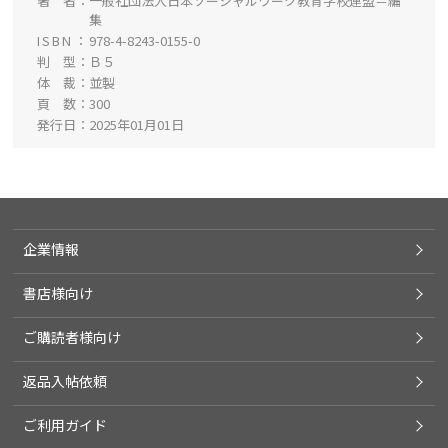
著 者
一般社団法人日本ソーシャルワーク教育学校連盟＝編
集
ISBN
978-4-8243-0155-0
判 型
Ｂ５
体 裁
並製
頁 数
300
発行日
2025年01月01日
企業情報
書店様向け
ご購読者様向け
返品入帖依頼
ご利用ガイド