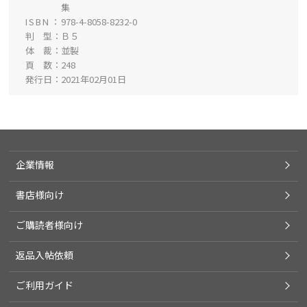
集
ISBN
978-4-8058-8232-0
判 型
Ｂ５
体 裁
並製
頁 数
248
発行日
2021年02月01日
企業情報
書店様向け
ご購読者様向け
返品入帖依頼
ご利用ガイド