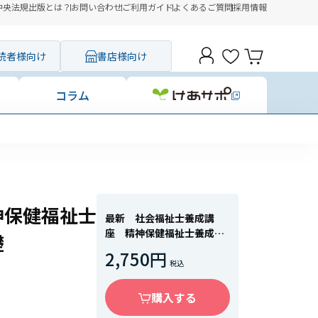
中央法規出版とは？
お問い合わせ
ご利用ガイド
よくあるご質問
採用情報
読者様向け
書店様向け
コラム
神保健福祉士
最新 社会福祉士養成講
座 精神保健福祉士養成講
礎
座５ 社会福祉調査の基礎
2,750円
購入する