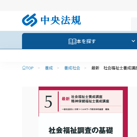
本を探す
TOP
>
養成
>
養成社会
>
最新 社会福祉士養成講