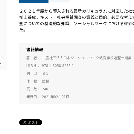
２０２１年度から導入される最新カリキュラムに対応した社
祉士養成テキスト。社会福祉調査の意義と目的、必要な考え
査についての基礎的な知識、ソーシャルワークにおける評価
た。
書籍情報
著 者
一般社団法人日本ソーシャルワーク教育学校連盟＝編集
ISBN
978-4-8058-8235-1
判 型
Ｂ５
体 裁
並製
頁 数
248
発行日
2021年02月01日