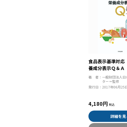
食品表示基準対応
養成分表示Ｑ＆Ａ
著 者：
一般財団法人日
ター＝監修
発行日：
2017年06月25
4,180円
詳細を見