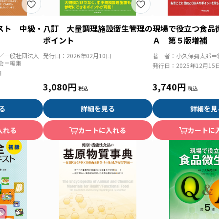
スト 中級・
八訂 大量調理施設衛生管理の
現場で役立つ食品
ポイント
Ａ 第５版増補
／一般社団法人
発行日：
2026年02月10日
著 者：
小久保彌太郎＝
会＝編集
発行日：
2025年12月15
日
3,080円
3,740円
る
詳細を見る
詳細を見
入れる
カートに入れる
カートに