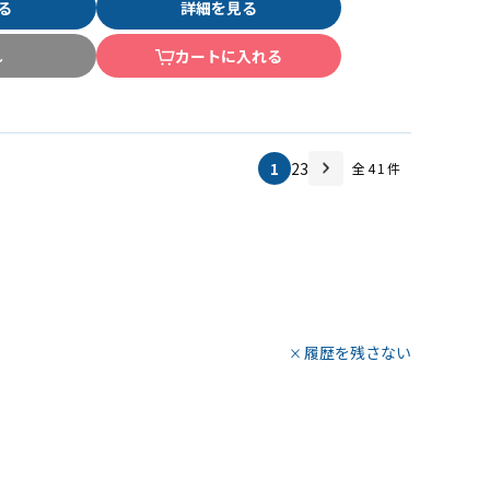
る
詳細を見る
し
カートに入れる
1
2
3
全
41
件
履歴を残さない