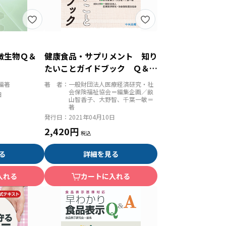
微生物Ｑ＆
健康食品・サプリメント 知り
たいことガイドブック Ｑ＆Ａ
でわかる正しい知識と選び方
編著
著 者：
一般財団法人医療経済研究・社
会保険福祉協会＝編集企画／畝
日
山智香子、大野智、千葉一敏＝
著
発行日：
2021年04月10日
2,420円
る
詳細を見る
入れる
カートに入れる