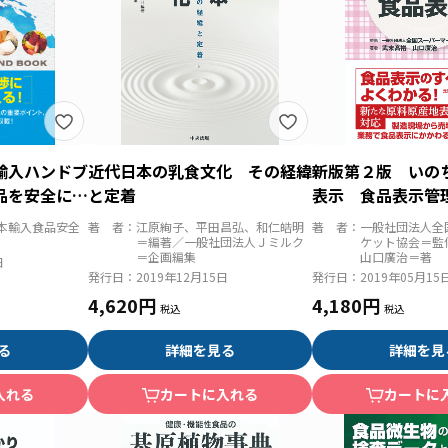
輸入ハンドブ
近代日本の乳食文化 その経緯
新版第２版 いの
品を安全に輸
と定着
表示 食品表示管
テキスト
本輸入食品安全
著 者：
江原絢子、平田昌弘、和仁皓明
著 者：
一般社団法人全
＝編著／一般社団法人Ｊミルク
ケット協会＝監
＝企画編集
山口廣治＝著
日
発行日：
2019年12月15日
発行日：
2019年05月15
4,620円
4,180円
る
詳細を見る
詳細を見
入れる
カートに入れる
カートに