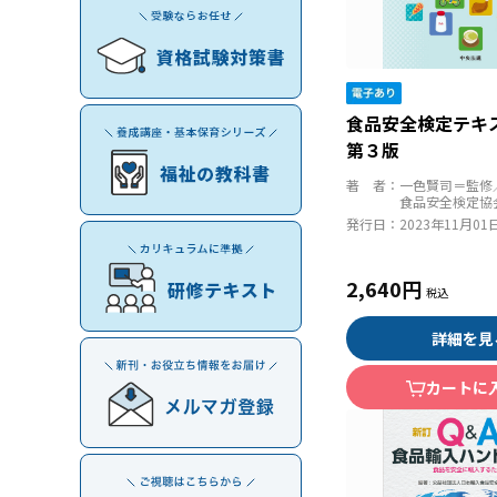
食品安全検定テ
第３版
著 者：
一色賢司＝監修
食品安全検定協
発行日：
2023年11月01
2,640円
詳細を見
カートに