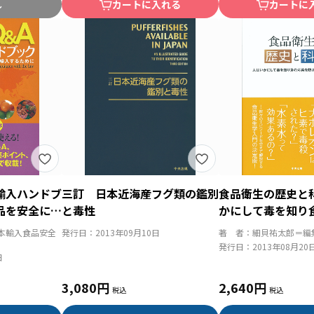
し
カートに入れる
カートに
輸入ハンドブ
三訂 日本近海産フグ類の鑑別
食品衛生の歴史と
品を安全に輸
と毒性
かにして毒を知り
げるようになった
本輸入食品安全
発行日：
2013年09月10日
著 者：
細貝祐太郎＝編
発行日：
2013年08月20
日
3,080円
2,640円