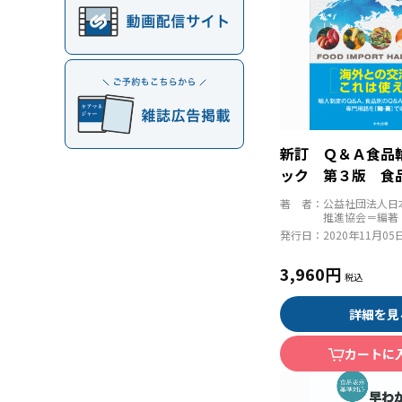
新訂 Ｑ＆Ａ食品
ック 第３版 食
入するために
著 者：
公益社団法人日
推進協会＝編著
発行日：
2020年11月05
3,960円
詳細を見
カートに