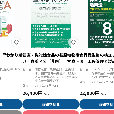
 早わかり栄
健康・機能性食品の基原植物事
食品微生物の検査
典 食薬区分（非医）：写真で
法 工程管理と製
見る形態と食経験
に
本食品分析セン
著 者：
佐竹元吉、黒栁正典、正山征
著 者：
ＩＣＭＳＦ（国
洋、和仁皓明＝編著／一般財団
格委員会）＝編
法人医療経済研究・社会保険福
小久保彌太郎＝
日
祉協会＝編集企画
発行日：
2015年02月15
発行日：
2016年11月15日
26,400円
22,000円
る
詳細を見る
詳細を見