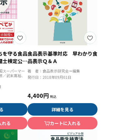
ちを守る食品
食品表示基準対応 早わかり食
理士検定公式
品表示Ｑ＆Ａ
国スーパーマー
著 者：
食品表示研究会＝編集
修／武末髙裕、
発行日：
2018年09月01日
日
4,400円
る
詳細を見る
入れる
カートに入れる