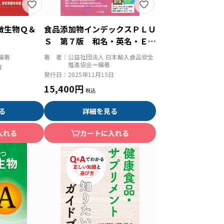
微生物Ｑ＆
食品添加物インデックスＰＬＵ
Ｓ 第７版 和名・英名・ＥＮ
ｏ．検索便覧
編著
著 者：
公益社団法人 日本輸入食品安全
推進協会＝編著
日
発行日：
2025年11月15日
15,400円
る
詳細を見る
入れる
カートに入れる