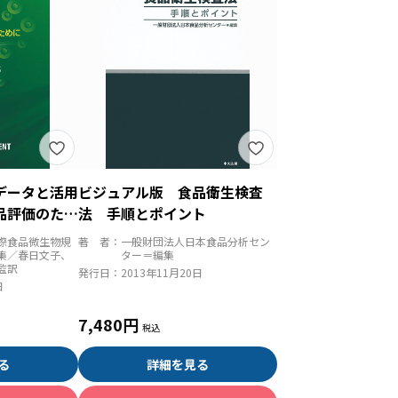
データと活用
ビジュアル版 食品衛生検査
品評価のため
法 手順とポイント
際食品微生物規
著 者：
一般財団法人日本食品分析セン
集／春日文子、
ター＝編集
監訳
発行日：
2013年11月20日
日
7,480円
る
詳細を見る