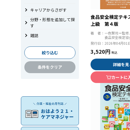
キャリアからさがす
食品安全検定テキ
分野・形態を追加して探
上級 第４版
す
著 者：
一色賢司＝監修
雑誌
食品安全検定協
発行日：
2026年04月01
3,520円
絞り込む
詳細を見
条件をクリア
カートに