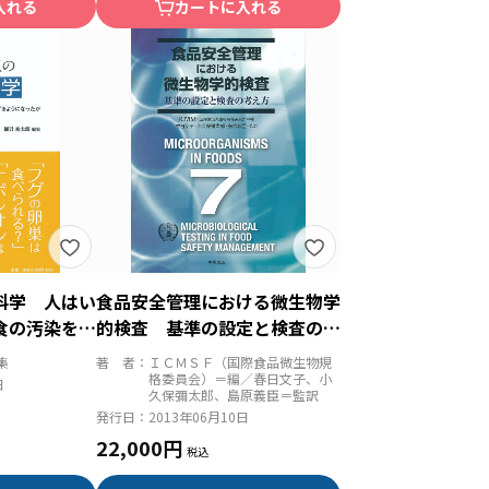
入れる
カートに入れる
科学 人はい
食品安全管理における微生物学
食の汚染を防
的検査 基準の設定と検査の考
か
え方
集
著 者：
ＩＣＭＳＦ（国際食品微生物規
格委員会）＝編／春日文子、小
日
久保彌太郎、島原義臣＝監訳
発行日：
2013年06月10日
22,000円