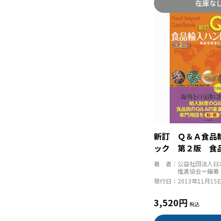
在庫な
新訂 Ｑ＆Ａ食品
ック 第２版 食
入するために
著 者：
公益社団法人日
推進協会＝編著
発行日：
2013年11月15
3,520円