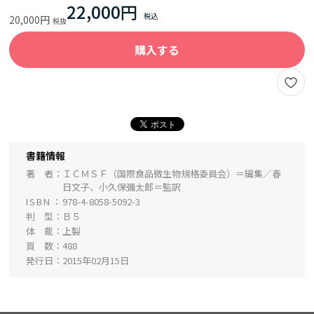
22,000円
20,000円
購入する
書籍情報
著 者
ＩＣＭＳＦ（国際食品微生物規格委員会）＝編集／春
日文子、小久保彌太郎＝監訳
ISBN
978-4-8058-5092-3
判 型
Ｂ５
体 裁
上製
頁 数
488
発行日
2015年02月15日