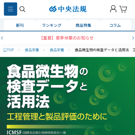
新刊
ランキング
商品特集
コラム
【重要】夏季休業のお知らせ
TOP
>
食品栄養
>
食品栄養
>
食品微生物の検査データと活用法 