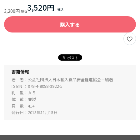
3,520円
3,200円
購入する
書籍情報
著 者
公益社団法人日本輸入食品安全推進協会＝編著
ISBN
978-4-8058-3922-5
判 型
Ａ５
体 裁
並製
頁 数
414
発行日
2013年11月15日