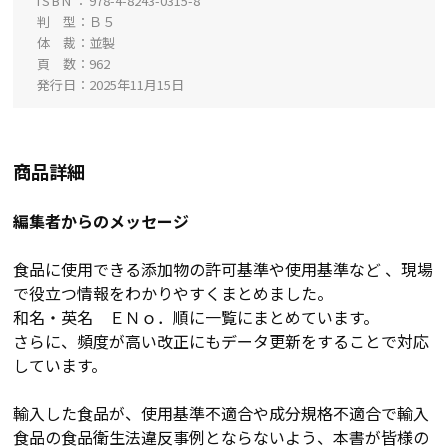
ISBN
978-4-8243-0315-8
判 型
Ｂ５
体 裁
並製
頁 数
962
発行日
2025年11月15日
商品詳細
編集者からのメッセージ
食品に使用できる添加物の許可基準や使用基準など 、現場
で役立つ情報をわかりやすくまとめました。
和名・英名 ＥＮｏ．順に一覧にまとめています。
さらに、頻度が高い改正にもデータ更新をすることで対応
しています。
輸入した食品が、使用基準不適合や成分規格不適合で輸入
食品の食品衛生法違反事例とならないよう、本書が皆様の