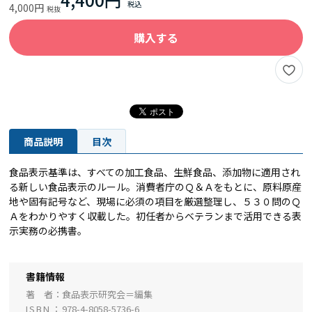
4,000円
購入する
商品説明
目次
食品表示基準は、すべての加工食品、生鮮食品、添加物に適用され
る新しい食品表示のルール。消費者庁のＱ＆Ａをもとに、原料原産
地や固有記号など、現場に必須の項目を厳選整理し、５３０問のＱ
Ａをわかりやすく収載した。初任者からベテランまで活用できる表
示実務の必携書。
書籍情報
著 者
食品表示研究会＝編集
ISBN
978-4-8058-5736-6