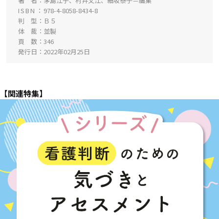
著 者
茅島江子、村井文江、細坂泰子＝編集
ISBN
978-4-8058-8434-8
判 型
Ｂ５
体 裁
並製
頁 数
346
発行日
2022年02月25日
【関連特集】