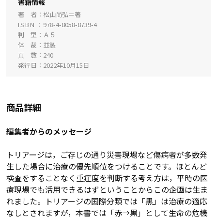
書籍情報
著 者
松山尚弘＝著
ISBN
978-4-8058-8739-4
判 型
Ａ５
体 裁
並製
頁 数
240
発行日
2022年10月15日
商品詳細
編集者からのメッセージ
トリアージは，ご存じの通り災害現場など傷病者が多数発
生した場合に治療の優先順位をつけることです。ほとんど
検査をすることなく重症度を判断する考え方は，平時の医
療現場でも活用できるはずということからこの企画は生ま
れました。トリアージの国際分類では「黒」は治療の適応
なしとされますが，本書では「赤→黒」として生命の危機