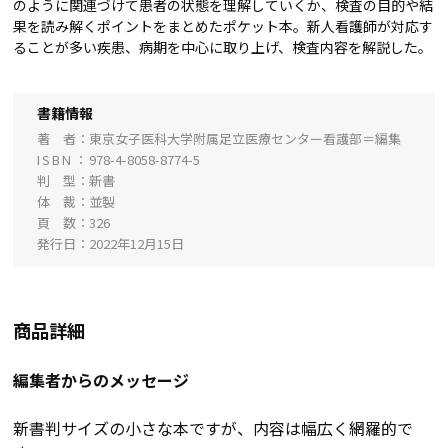
のように関連づけて患者の状態を理解していくか、検査の目的や結
果を読み解くポイントをまとめたポケット本。新人看護師が対応す
ることが多い疾患、病期を中心に取り上げ、検査内容を解説した。
書籍情報
著 者
東京女子医科大学附属足立医療センター看護部＝編集
ISBN
978-4-8058-8774-5
判 型
新書
体 裁
並製
頁 数
326
発行日
2022年12月15日
商品詳細
編集者からのメッセージ
新書判サイズの小さな本ですが、内容は幅広く網羅的で