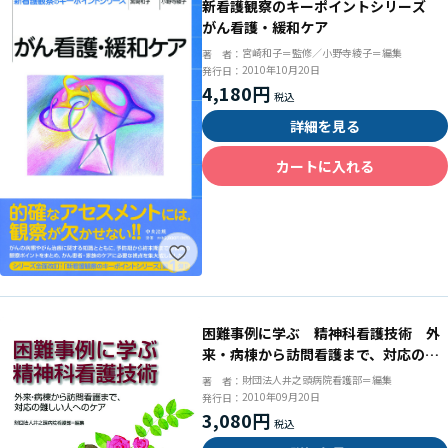
新看護観察のキーポイントシリーズ
がん看護・緩和ケア
宮崎和子＝監修／小野寺綾子＝編集
著 者：
2010年10月20日
発行日：
4,180円
詳細を見る
カートに入れる
困難事例に学ぶ 精神科看護技術 外
来・病棟から訪問看護まで、対応の難
しい人へのケア
財団法人井之頭病院看護部＝編集
著 者：
2010年09月20日
発行日：
3,080円