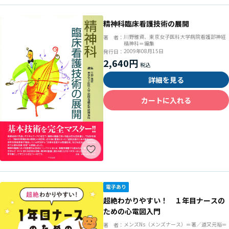
精神科臨床看護技術の展開
川野雅資、東京女子医科大学病院看護部神経
著 者：
精神科＝編集
2009年08月15日
発行日：
2,640円
詳細を見る
カートに入れる
超絶わかりやすい！ １年目ナースの
ための心電図入門
メンズNs（メンズナース）＝著／道又元裕＝
著 者：