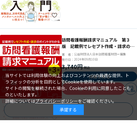
訪問看護報酬請求マニュアル 第３
版 記載例でレセプト作成・請求のポ
イントがわかる
公益財団法人日本訪問看護財団＝編集
著 者：
2024年09月10日
発行日：
3,740円
当サイトでは利用体験の向上およびコンテンツの最適な提供、ト
詳細を見る
ラフィックの分析を目的としてCookieを使用しています。
サイトの閲覧を継続された場合、Cookieの利用に同意したことも
カートに入れる
試し読み
のといたします。
詳細については
プライバシーポリシー
をご確認ください。
承諾する
商品を絞り込む