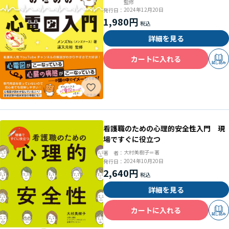
監修
2024年12月20日
発行日：
1,980円
詳細を見る
カートに入れる
試し読み
看護職のための心理的安全性入門 現
場ですぐに役立つ
大村美樹子＝著
著 者：
2024年10月20日
発行日：
2,640円
詳細を見る
カートに入れる
試し読み