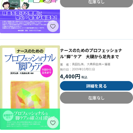
在庫なし
ナースのためのプロフェッショナ
ル“脚”ケア 大腿から足先まで
真田弘美、大桑麻由美＝編著
著 者：
2009年10月01日
発行日：
4,400円
詳細を見る
在庫なし