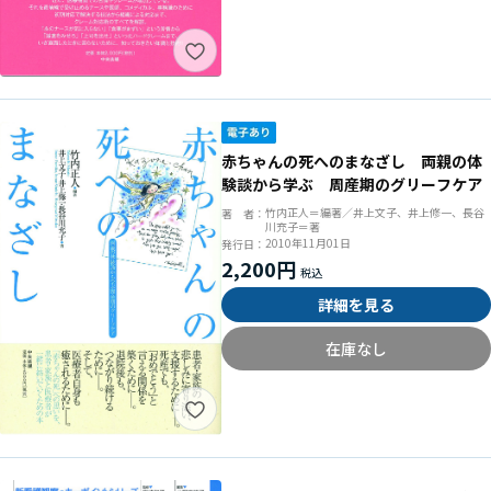
赤ちゃんの死へのまなざし 両親の体
験談から学ぶ 周産期のグリーフケア
竹内正人＝編著／井上文子、井上修一、長谷
著 者：
川充子＝著
2010年11月01日
発行日：
2,200円
詳細を見る
在庫なし