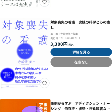
対象喪失の看護 実践の科学と心の癒
し
寺﨑明美＝編集
著 者：
2010年04月20日
発行日：
3,300円
詳細を見る
在庫なし
事例から学ぶ アディクション・ナー
シング 依存症・虐待・摂食障害など