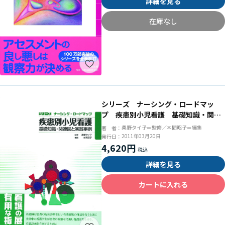
詳細を見る
在庫なし
シリーズ ナーシング・ロードマッ
プ 疾患別小児看護 基礎知識・関連
図と実践事例
桑野タイ子＝監修／本間昭子＝編集
著 者：
2011年03月20日
発行日：
4,620円
詳細を見る
カートに入れる