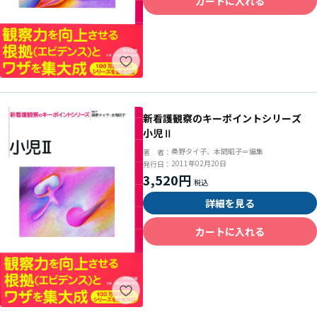
カートに入れる
新看護観察のキーポイントシリーズ
小児Ⅱ
桑野タイ子、本間昭子＝編集
著 者：
2011年02月20日
発行日：
3,520円
詳細を見る
カートに入れる