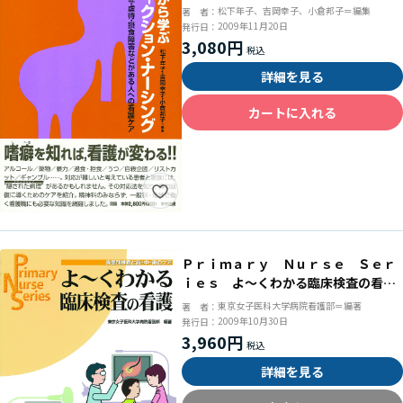
がある人への看護ケア
松下年子、吉岡幸子、小倉邦子＝編集
著 者：
2009年11月20日
発行日：
3,080円
詳細を見る
カートに入れる
Ｐｒｉｍａｒｙ Ｎｕｒｓｅ Ｓｅｒ
ｉｅｓ よ～くわかる臨床検査の看
護 疾患別検査と前・中・後のケア
東京女子医科大学病院看護部＝編著
著 者：
2009年10月30日
発行日：
3,960円
詳細を見る