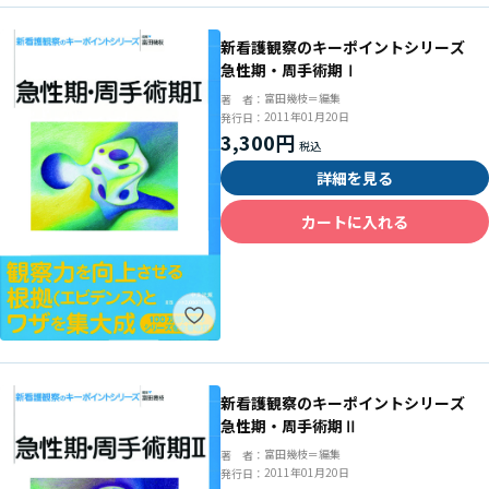
新看護観察のキーポイントシリーズ
急性期・周手術期Ⅰ
富田幾枝＝編集
著 者：
2011年01月20日
発行日：
3,300円
詳細を見る
カートに入れる
新看護観察のキーポイントシリーズ
急性期・周手術期Ⅱ
富田幾枝＝編集
著 者：
2011年01月20日
発行日：