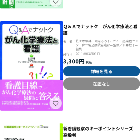
Ｑ＆Ａでナットク がん化学療法と看
護
佐々木常雄、岡元るみ子、がん・感染症セン
著 者：
ター都立駒込病院看護部＝監修／新井敏子＝
編集
2011年03月01日
発行日：
3,300円
詳細を見る
在庫なし
新看護観察のキーポイントシリーズ
高齢者