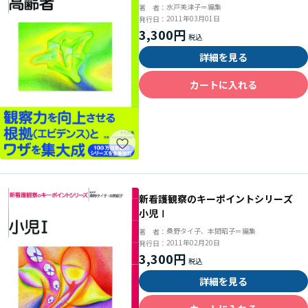
水戸美津子＝編集
著 者：
2011年03月01日
発行日：
3,300円
詳細を見る
カートに入れる
新看護観察のキーポイントシリーズ
小児Ⅰ
桑野タイ子、本間昭子＝編集
著 者：
2011年02月20日
発行日：
3,300円
詳細を見る