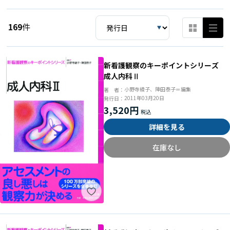
169
件
新看護観察のキーポイントシリーズ
成人内科Ⅱ
小野寺綾子、陣田泰子＝編集
著 者：
2011年03月20日
発行日：
3,520円
詳細を見る
在庫なし