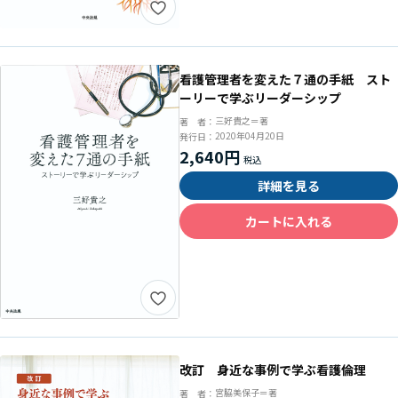
看護管理者を変えた７通の手紙 スト
ーリーで学ぶリーダーシップ
三好貴之＝著
著 者：
2020年04月20日
発行日：
2,640円
詳細を見る
カートに入れる
改訂 身近な事例で学ぶ看護倫理
宮脇美保子＝著
著 者：