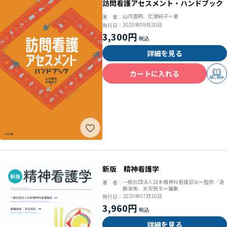
訪問看護アセスメント・ハンドブック
山内豊明、広瀬純子＝著
著 者：
2020年09月20日
発行日：
3,300円
詳細を見る
カートに入れる
試し読み
新版 精神看護学
一般社団法人日本精神科看護協会＝監修／遠
著 者：
藤淑美、末安民生＝編集
2020年07月20日
発行日：
3,960円
詳細を見る