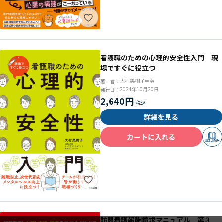
看護職のための心理的安全性入門 現
場ですぐに役立つ
大村美樹子＝著
著 者：
2024年10月20日
発行日：
2,640円
詳細を見る
カートに入れる
試し読み
訪問看護報酬請求マニュアル 第３