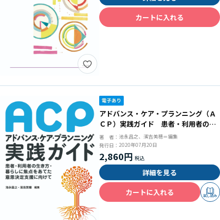
カートに入れる
アドバンス・ケア・プランニング（Ａ
ＣＰ）実践ガイド 患者・利用者の生
き方・暮らしに焦点をあてた意思決定
池永昌之、濱吉美穂＝編集
著 者：
支援に向けて
2020年07月20日
発行日：
2,860円
詳細を見る
カートに入れる
試し読み