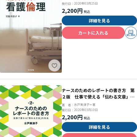
2020年03月25日
発行日：
2,200円
詳細を見る
カートに入れる
試し読み
ナースのためのレポートの書き方 第
２版 仕事で使える「伝わる文章」の
作法
水戸美津子＝著
著 者：
2020年03月10日
発行日：
2,200円
詳細を見る