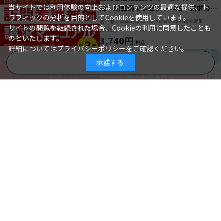
当サイトでは利用体験の向上およびコンテンツの最適な提供、ト
版 記載例でレセプト作成・請求のポ
ラフィックの分析を目的としてCookieを使用しています。
イントがわかる
公益財団法人日本訪問看護財団＝編集
著 者：
サイトの閲覧を継続された場合、Cookieの利用に同意したことも
2024年09月10日
発行日：
のといたします。
3,740円
詳細については
プライバシーポリシー
をご確認ください。
詳細を見る
承諾する
商品を絞り込む
カートに入れる
試し読み
エビデンスに基づく周産期・母性看護
ケア関連図
細坂泰子＝編集
著 者：
2024年09月01日
発行日：
3,850円