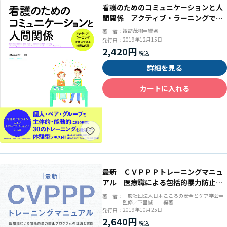
看護のためのコミュニケーションと人
間関係 アクティブ・ラーニングで身
につける技術と感性
諏訪茂樹＝編著
著 者：
2019年12月15日
発行日：
2,420円
詳細を見る
カートに入れる
最新 ＣＶＰＰＰトレーニングマニュ
アル 医療職による包括的暴力防止プ
ログラムの理論と実践
一般社団法人日本こころの安全とケア学会＝
著 者：
監修／下里誠二＝編著
2019年10月25日
発行日：
2,640円