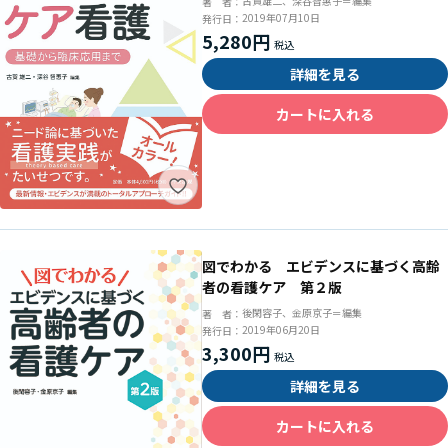
古賀雄二、深谷智惠子＝編集
著 者：
2019年07月10日
発行日：
5,280円
詳細を見る
カートに入れる
図でわかる エビデンスに基づく高齢
者の看護ケア 第２版
後閑容子、金原京子＝編集
著 者：
2019年06月20日
発行日：
3,300円
詳細を見る
カートに入れる