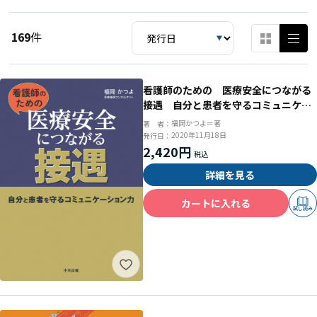
169
件
看護師のための 医療安全につながる
接遇 自分と患者を守るコミュニケー
ション力
福岡かつよ＝著
著 者：
2020年11月18日
発行日：
2,420円
詳細を見る
カートに入れる
試し読み