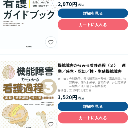
2,970円
詳細を見る
カートに入れる
機能障害からみる看護過程〈３〉 運
動／感覚・認知／性・生殖機能障害
今川詢子、長谷川真美＝監修／高島尚美、牧
著 者：
野典子、佐々木栄子、宮岡久子、井出志賀子
＝編集／江川隆子＝編集協力
2019年01月20日
発行日：
3,520円
詳細を見る
カートに入れる