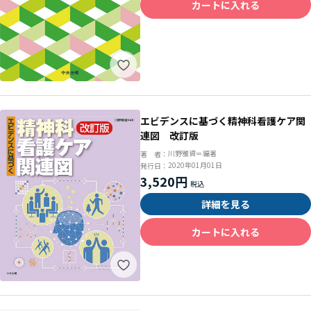
カートに入れる
エビデンスに基づく精神科看護ケア関
連図 改訂版
川野雅資＝編著
著 者：
2020年01月01日
発行日：
3,520円
詳細を見る
カートに入れる