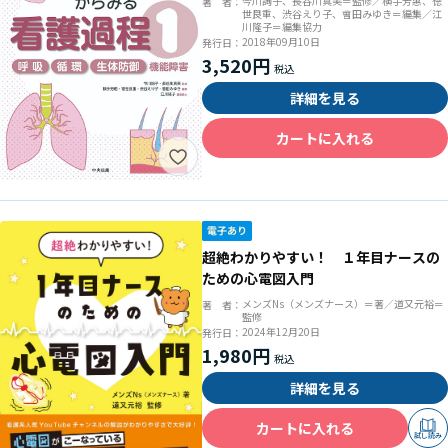
今川詢子、長谷川真美＝監修／横手芳惠、徳
著 者：
世良重、渋谷えり子、會田みゆき＝編集／江
川隆子＝編集協力
2018年09月10日
発行日：
3,520円
詳細を見る
カートに入れる
超絶わかりやすい！ １年目ナースの
ための心電図入門
メンズNs（メンズナース）＝著／道又元裕＝
著 者：
監修
2024年12月20日
発行日：
1,980円
詳細を見る
カートに入れる
試し読み