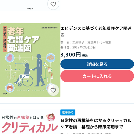
エビデンスに基づく老年看護ケア関連
図
工藤綾子、湯浅美千代＝編集
著 者：
2019年09月10日
発行日：
3,300円
詳細を見る
カートに入れる
日常性の再構築をはかるクリティカル
ケア看護 基礎から臨床応用まで