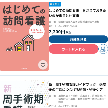
はじめての訪問看護 おさえておきた
い心がまえと仕事術
公益財団法人日本訪問看護財団＝編集
著 者：
2019年04月25日
発行日：
2,200円
詳細を見る
カートに入れる
試し読み
新 周手術期看護ガイドブック 退院
後の生活につなげる術前・術後ケア
加藤恵里子＝監修／宗廣妙子、片岡美樹、杉
著 者：
浦なおみ＝編集／慶應義塾大学病院看護部＝
執筆
2019年04月15日
発行日：