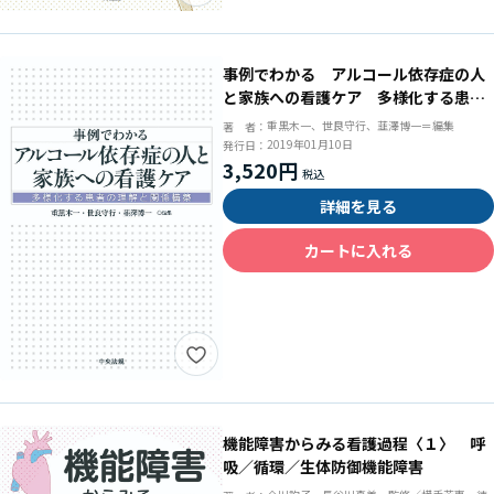
事例でわかる アルコール依存症の人
と家族への看護ケア 多様化する患者
の理解と関係構築
重黒木一、世良守行、韮澤博一＝編集
著 者：
2019年01月10日
発行日：
3,520円
詳細を見る
カートに入れる
機能障害からみる看護過程〈１〉 呼
吸／循環／生体防御機能障害