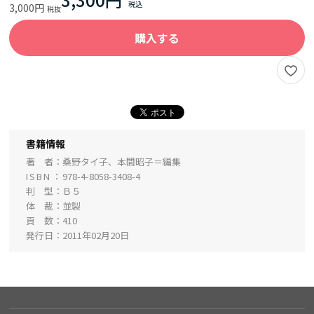
3,000円
購入する
書籍情報
著 者
桑野タイ子、本間昭子＝編集
ISBN
978-4-8058-3408-4
判 型
Ｂ５
体 裁
並製
頁 数
410
発行日
2011年02月20日