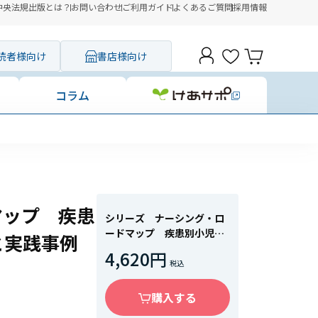
中央法規出版とは？
お問い合わせ
ご利用ガイド
よくあるご質問
採用情報
読者様向け
書店様向け
コラム
マップ 疾患
シリーズ ナーシング・ロ
ードマップ 疾患別小児看
と実践事例
護 基礎知識・関連図と実
4,620円
践事例
購入する