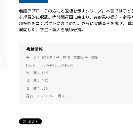
看護アプローチの方向と道標を示すシリーズ。本書では子ど
を網羅的に収載。病態関連図に始まり、各疾患の概念・定義
護技術をコンパクトにまとめた。さらに実践事例を載せ、看
展開した。学生・新人看護師必携。
書籍情報
著 者
桑野タイ子＝監修／本間昭子＝編集
ISBN
978-4-8058-3451-0
判 型
Ｂ５
体 裁
並製
頁 数
516
発行日
2011年03月20日