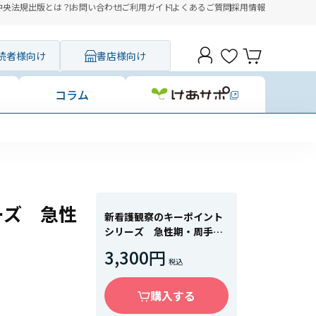
中央法規出版とは？
お問い合わせ
ご利用ガイド
よくあるご質問
採用情報
読者様向け
書店様向け
コラム
ーズ 急性
新看護観察のキーポイント
シリーズ 急性期・周手術
期Ⅰ
3,300円
購入する