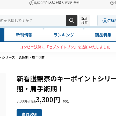
5,500円税込以上購入で送料無料
詳細
ご購
検索
新刊情報
ランキング
商品特集
コンビニ決済に「セブンイレブン」を追加いたしました
トシリーズ 急性期・周手術期Ⅰ
新看護観察のキーポイントシリ
期・周手術期Ⅰ
3,300円
3,000円
商品説明