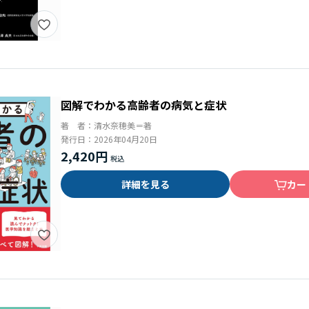
図解でわかる高齢者の病気と症状
著 者：
清水奈穂美＝著
発行日：
2026年04月20日
2,420円
詳細を見る
カー