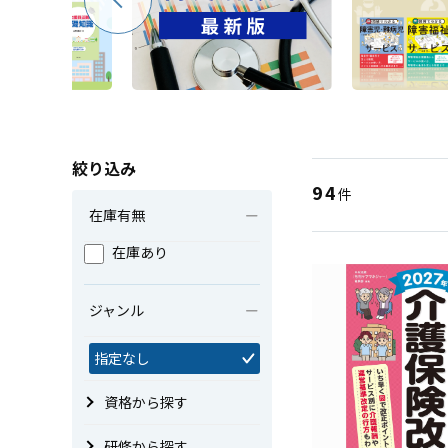
絞り込み
94
件
在庫有無
在庫あり
ジャンル
指定なし
資格から探す
研修から探す