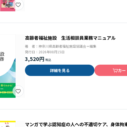
高齢者福祉施設 生活相談員業務マニュアル
著 者：
神奈川県高齢者福祉施設協議会＝編集
発行日：
2026年08月15日
3,520円
詳細を見る
カー
マンガで学ぶ認知症の人への不適切ケア、身体拘