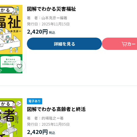
図解でわかる災害福祉
著 者：
山本克彦＝編著
発行日：
2025年11月15日
2,420円
詳細を見る
カー
図解でわかる高齢者と終活
著 者：
的場隆之＝著
発行日：
2025年11月05日
2,420円