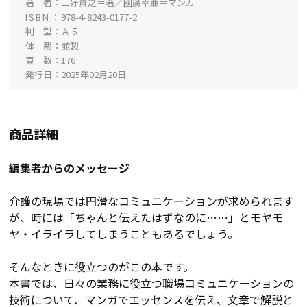
著 者
三好貴之＝著／國廣幸亜＝マンガ
ISBN
978-4-8243-0177-2
判 型
Ａ５
体 裁
並製
頁 数
176
発行日
2025年02月20日
商品詳細
編集者からのメッセージ
介護の現場では円滑なコミュニケーションが求められます
が、時には「ちゃんと伝えたはずなのに……」とモヤモ
ヤ・イライラしてしまうこともあるでしょう。
そんなときに役立つのがこの本です。
本書では、日々の業務に役立つ職場コミュニケーションの
技術について、マンガでエッセンスを伝え、文章で解説と