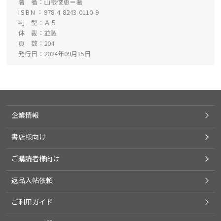
著 者
山根俊恵＝著
ISBN
978-4-8243-0110-9
判 型
Ａ５
体 裁
並製
頁 数
204
発行日
2024年09月15日
企業情報
書店様向け
ご購読者様向け
返品入帖依頼
ご利用ガイド