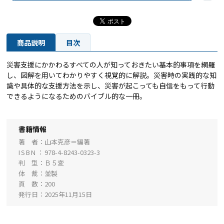
商品説明
目次
災害支援にかかわるすべての人が知っておきたい基本的事項を網羅
し、図解を用いてわかりやすく視覚的に解説。災害時の実践的な知
識や具体的な支援方法を示し、災害が起こっても自信をもって行動
できるようになるためのバイブル的な一冊。
書籍情報
著 者
山本克彦＝編著
ISBN
978-4-8243-0323-3
判 型
Ｂ５変
体 裁
並製
頁 数
200
発行日
2025年11月15日