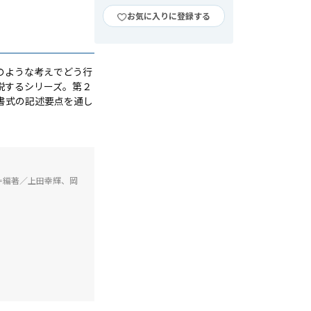
お気に入りに登録する
のような考えでどう行
説するシリーズ。第２
書式の記述要点を通し
＝編著／上田幸輝、岡