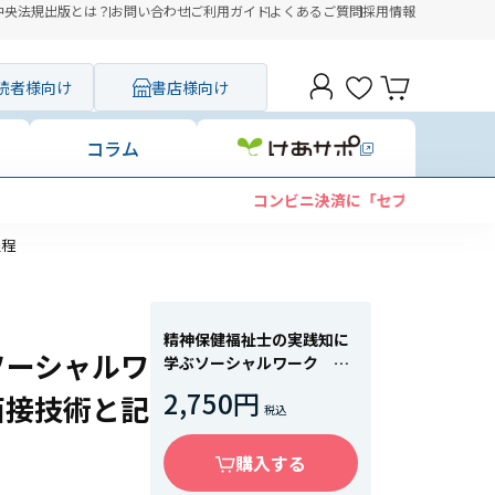
中央法規出版とは？
お問い合わせ
ご利用ガイド
よくあるご質問
採用情報
読者様向け
書店様向け
コラム
過程
精神保健福祉士の実践知に
ソーシャルワ
学ぶソーシャルワーク
２ ソーシャルワークの面
2,750円
面接技術と記
接技術と記録の思考過程
購入する