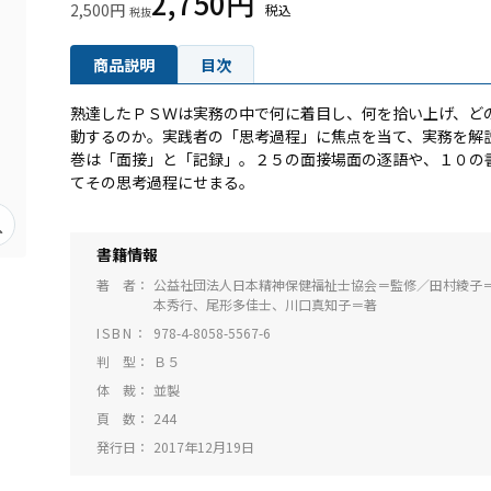
2,750円
2,500円
商品説明
目次
熟達したＰＳＷは実務の中で何に着目し、何を拾い上げ、ど
動するのか。実践者の「思考過程」に焦点を当て、実務を解
巻は「面接」と「記録」。２５の面接場面の逐語や、１０の
てその思考過程にせまる。
書籍情報
著 者
公益社団法人日本精神保健福祉士協会＝監修／田村綾子
本秀行、尾形多佳士、川口真知子＝著
ISBN
978-4-8058-5567-6
判 型
Ｂ５
体 裁
並製
頁 数
244
発行日
2017年12月19日