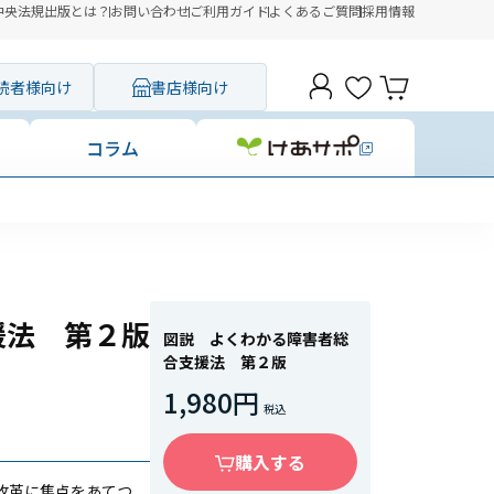
中央法規出版とは？
お問い合わせ
ご利用ガイド
よくあるご質問
採用情報
読者様向け
書店様向け
コラム
援法 第２版
図説 よくわかる障害者総
合支援法 第２版
1,980円
購入する
改革に焦点をあてつ