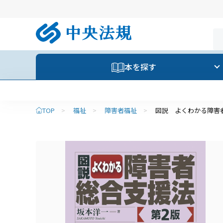
本を探す
TOP
>
福祉
>
障害者福祉
>
図説 よくわかる障害