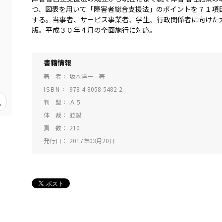
つ、図表を用いて「障害者総合支援法」のポイントを７１項
する。当事者、サービス事業者、学生、行政関係者に向けた
版。平成３０年４月の全面施行に対応。
書籍情報
著 者
坂本洋一＝著
ISBN
978-4-8058-5482-2
判 型
Ａ５
体 裁
並製
頁 数
210
発行日
2017年03月20日