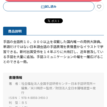
試し読み
商品説明
手話の会話例１０，０００以上を収載した国内唯一の用例大辞典。
単語だけではない日本語会話の手話表現を表情豊かなイラストで学
習できる。新村出賞受作を１４年ぶりに大改訂し、近年普及してい
る手話を大量に追加。手話コミュニケーションの幅を一層広げるこ
とのできる一冊。
書籍情報
著 者
社会福祉法人全国手話研修センター日本手話研究所＝
編集／米川明彦＝監修／財団法人全日本聾唖連盟＝発
行
ISBN
978-4-8058-3450-3
判 型
Ｂ５