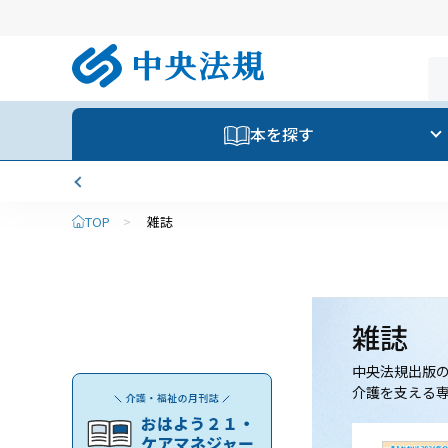
本を探す
TOP
>
雑誌
雑誌
中央法規出版
介護を支える