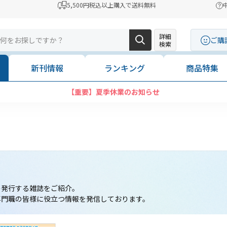
5,500円税込以上購入で送料無料
詳細
ご購
検索
新刊情報
ランキング
商品特集
コンビニ決済に「セブンイレブン」を追加いたしました
の発行する雑誌をご紹介。
専門職の皆様に役立つ情報を発信しております。