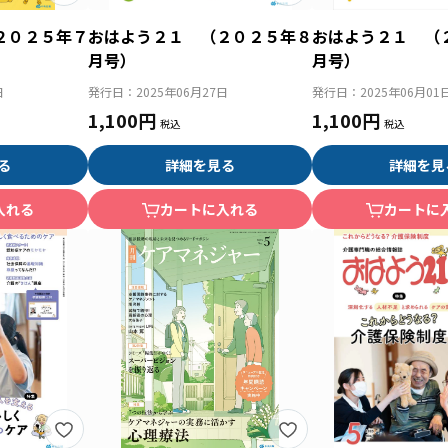
２０２５年７
おはよう２１ （２０２５年８
おはよう２１ （
月号）
月号）
日
発行日：
2025年06月27日
発行日：
2025年06月01
1,100円
1,100円
る
詳細を見る
詳細を見
入れる
カートに入れる
カートに