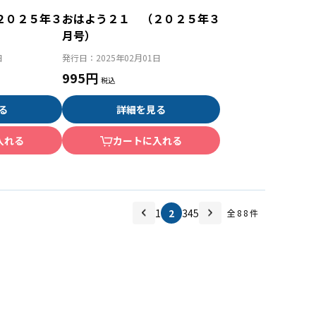
２０２５年３
おはよう２１ （２０２５年３
月号）
日
発行日：
2025年02月01日
995円
る
詳細を見る
入れる
カートに入れる
1
2
3
4
5
全
88
件