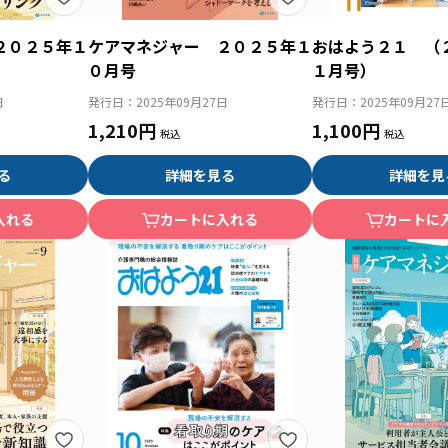
２０２５年１
ケアマネジャー ２０２５年１
おはよう２１ （
０月号
１月号）
日
発行日：
2025年09月27日
発行日：
2025年09月27
1,210円
1,100円
る
詳細を見る
詳細を見
入れる
カートに入れる
カートに