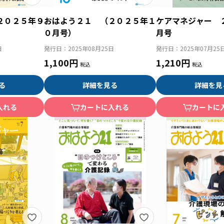
２０２５年９
おはよう２１ （２０２５年１
ケアマネジャー 
０月号）
月号
日
発行日：
2025年08月25日
発行日：
2025年07月25
1,100円
1,210円
る
詳細を見る
詳細を見
入れる
カートに入れる
カートに