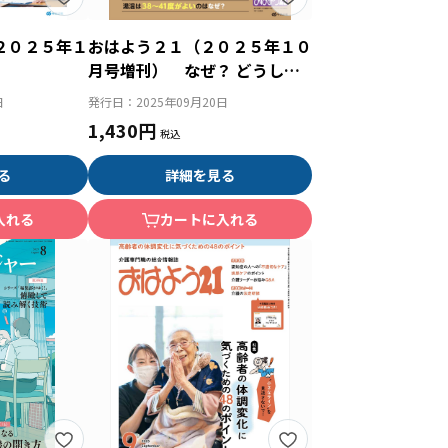
２０２５年１
おはよう２１（２０２５年１０
月号増刊） なぜ？ どうし
て？ 根拠からよくわかる介護
日
発行日：
2025年09月20日
技術の基本
1,430円
る
詳細を見る
入れる
カートに入れる