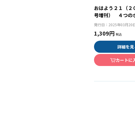
おはよう２１（２
号増刊） ４つの
直し！ 不適切な
発行日：
2025年03月20
ン”術
1,309円
詳細を見
カートに