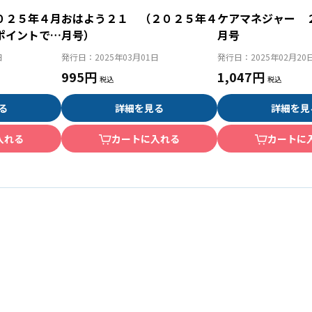
０２５年４月
おはよう２１ （２０２５年４
ケアマネジャー 
ポイントで見
月号）
月号
ケア“カイゼ
日
発行日：
2025年03月01日
発行日：
2025年02月20
995円
1,047円
る
詳細を見る
詳細を見
入れる
カートに入れる
カートに