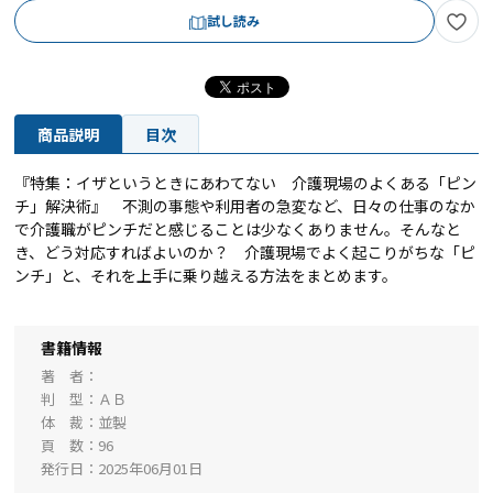
試し読み
商品説明
目次
『特集：イザというときにあわてない 介護現場のよくある「ピン
チ」解決術』 不測の事態や利用者の急変など、日々の仕事のなか
で介護職がピンチだと感じることは少なくありません。そんなと
き、どう対応すればよいのか？ 介護現場でよく起こりがちな「ピ
ンチ」と、それを上手に乗り越える方法をまとめます。
書籍情報
著 者
判 型
ＡＢ
体 裁
並製
頁 数
96
発行日
2025年06月01日