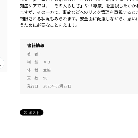
知症ケアでは、「その人らしさ」や「尊厳」を重視したかか
ますが、その一方で、事故などへのリスク管理を重視するあ
制限される状況もみられます。安全面に配慮しながら、思い
うために必要なことをえます。
書籍情報
著 者
判 型
ＡＢ
体 裁
並製
頁 数
96
発行日
2026年02月27日