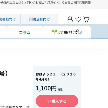
中央法規出版とは？
お問い合わせ
ご利用ガイド
よくあるご質問
採用情報
読者様向け
書店様向け
コラム
に「セブンイレブン」を追加いたしました
号）
おはよう２１ （２０２６
年4月号）
1,100円
購入する
”な認知症ケア」 認