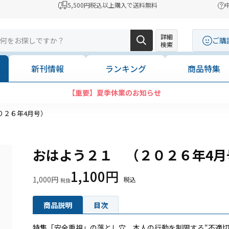
5,500円税込以上購入で送料無料
詳細
ご購
検索
新刊情報
ランキング
商品特集
コンビニ決済
０２６年4月号）
おはよう２１ （２０２６年4月
1,100円
1,000円
商品説明
目次
特集「安全重視」の落とし穴 本人の行動を制限する“不適切