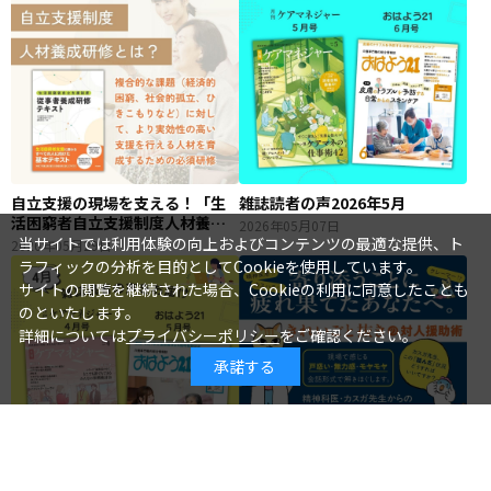
自立支援の現場を支える！「生
雑誌読者の声2026年5月
活困窮者自立支援制度人材養成
2026年05月07日
研修」とは？
当サイトでは利用体験の向上およびコンテンツの最適な提供、ト
2026年05月29日
ラフィックの分析を目的としてCookieを使用しています。
サイトの閲覧を継続された場合、Cookieの利用に同意したことも
のといたします。
詳細については
プライバシーポリシー
をご確認ください。
承諾する