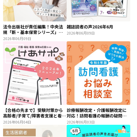
法令出版社が責任編集！中央法
雑誌読者の声2026年6月
規「新・基本保育シリーズ」の
2026年06月09日
特長とは？
2026年06月09日
【合格の先まで】受験対策から
診療報酬改定・介護報酬改定に
高齢者/子育て/障害者支援と看護
対応！訪問看護の報酬の疑問を
との多職種連携まで…「けあサ
すぐに解決できるおすすめの3
2026年06月04日
2026年06月03日
ポ」が選ばれる理由とは？
冊！