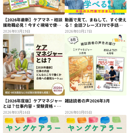
【2026年最新】ケアマネ・相談
動画で見て、まねして、すぐ使え
援助職必見！今すぐ現場で使え
る！ 会話フレーズ370で手話が
る「制度・サービス活用本」3選
どんどん楽しくなる！
2026年03月19日
2026年03月17日
【2026年度版】ケアマネジャー
雑誌読者の声2026年3月
とは？仕事内容・受験資格・試
験概要を専門家が解説（中央法
2026年03月16日
2026年03月05日
規）