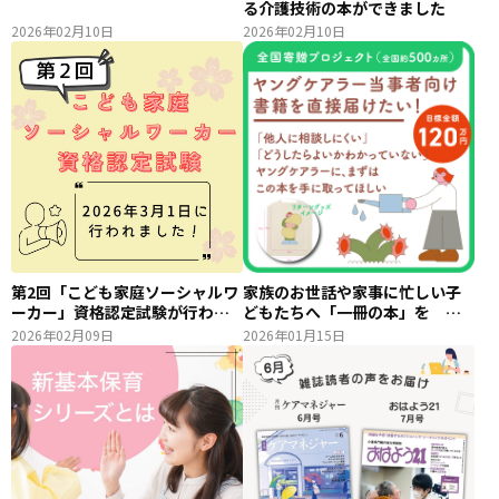
る介護技術の本ができました
2026年02月10日
2026年02月10日
第2回「こども家庭ソーシャルワ
家族のお世話や家事に忙しい子
ーカー」資格認定試験が行われ
どもたちへ「一冊の本」を ク
ました！
ラウドファンディングで実現す
2026年02月09日
2026年01月15日
る、新しいヤングケアラー支援
のカタチ