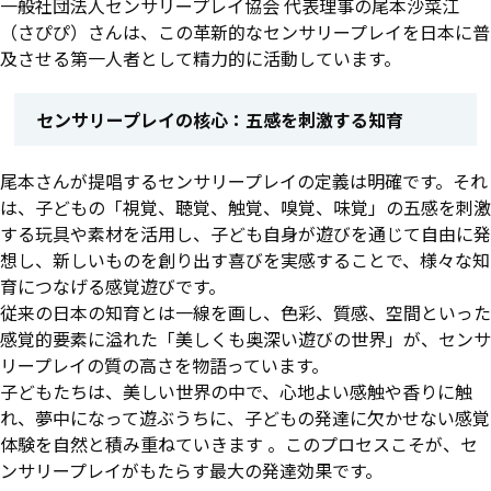
一般社団法人センサリープレイ協会 代表理事の尾本沙菜江
（さぴぴ）さんは、この革新的なセンサリープレイを日本に普
及させる第一人者として精力的に活動しています。
センサリープレイの核心：五感を刺激する知育
尾本さんが提唱するセンサリープレイの定義は明確です。それ
は、子どもの「視覚、聴覚、触覚、嗅覚、味覚」の五感を刺激
する玩具や素材を活用し、子ども自身が遊びを通じて自由に発
想し、新しいものを創り出す喜びを実感することで、様々な知
育につなげる感覚遊びです。
従来の日本の知育とは一線を画し、色彩、質感、空間といった
感覚的要素に溢れた「美しくも奥深い遊びの世界」が、センサ
リープレイの質の高さを物語っています。
子どもたちは、美しい世界の中で、心地よい感触や香りに触
れ、夢中になって遊ぶうちに、子どもの発達に欠かせない感覚
体験を自然と積み重ねていきます 。このプロセスこそが、セ
ンサリープレイがもたらす最大の発達効果です。