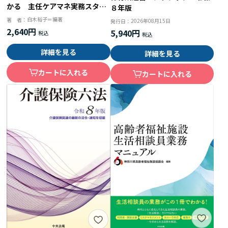
かる 主任ケアマネ実務スター
８年版
トブック
白木裕子＝編著
著 者：
2026年08月15日
発行日：
2,640円
5,940円
詳細を見る
詳細を見る
カートに入れる
カートに入れる