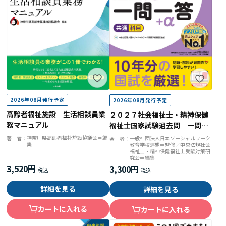
2026年08月発行予定
2026年08月発行予定
高齢者福祉施設 生活相談員業
２０２７社会福祉士・精神保健
務マニュアル
福祉士国家試験過去問 一問一
答＋α 共通科目
神奈川県高齢者福祉施設協議会＝編
著 者：
一般社団法人日本ソーシャルワーク
著 者：
集
教育学校連盟＝監修／中央法規社会
福祉士・精神保健福祉士受験対策研
究会＝編集
3,520円
3,300円
詳細を見る
詳細を見る
カートに入れる
カートに入れる