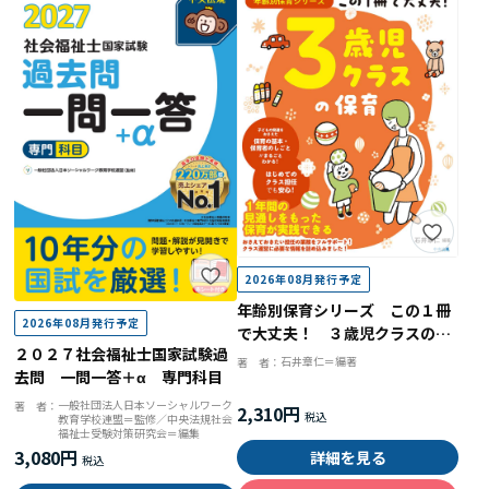
2026年08月発行予定
年齢別保育シリーズ この１冊
2026年08月発行予定
で大丈夫！ ３歳児クラスの保
２０２７社会福祉士国家試験過
育
石井章仁＝編著
著 者：
去問 一問一答＋α 専門科目
一般社団法人日本ソーシャルワーク
著 者：
2,310円
教育学校連盟＝監修／中央法規社会
福祉士受験対策研究会＝編集
3,080円
詳細を見る