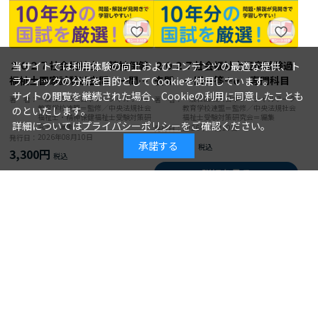
２０２７社会福祉士・精神保健
２０２７社会福祉士国家試験過
当サイトでは利用体験の向上およびコンテンツの最適な提供、ト
福祉士国家試験過去問 一問一
去問 一問一答＋α 専門科目
ラフィックの分析を目的としてCookieを使用しています。
答＋α 共通科目
サイトの閲覧を継続された場合、Cookieの利用に同意したことも
一般社団法人日本ソーシャルワーク
一般社団法人日本ソーシャルワーク
著 者：
著 者：
教育学校連盟＝監修／中央法規社会
教育学校連盟＝監修／中央法規社会
のといたします。
福祉士・精神保健福祉士受験対策研
福祉士受験対策研究会＝編集
詳細については
プライバシーポリシー
をご確認ください。
究会＝編集
2026年08月10日
発行日：
2026年08月10日
発行日：
3,080円
承諾する
3,300円
詳細を見る
詳細を見る
カートに入れる
カートに入れる