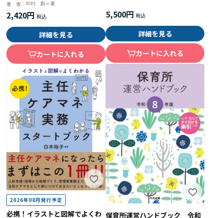
りを「根拠ある」ケアに変え
中村 創＝著
著 者：
る！
5,500円
2,420円
詳細を見る
詳細を見る
カートに入れる
カートに入れる
2026年08月発行予定
必携！イラストと図解でよくわ
保育所運営ハンドブック 令和