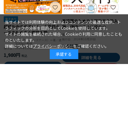
看護職のための心理的安全性入
当サイトでは利用体験の向上およびコンテンツの最適な提供、ト
超絶わかりやすい！ １年目ナ
門 現場ですぐに役立つ
ラフィックの分析を目的としてCookieを使用しています。
ースのための心電図入門
サイトの閲覧を継続された場合、Cookieの利用に同意したことも
大村美樹子＝著
著 者：
2024年10月20日
発行日：
のといたします。
メンズNs（メンズナース）＝著／道
著 者：
又元裕＝監修
2,640円
詳細については
プライバシーポリシー
をご確認ください。
2024年12月20日
発行日：
承諾する
1,980円
詳細を見る
詳細を見る
カートに入れる
カートに入れる