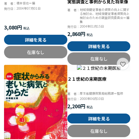
実態調査と事例から見た将来像
橋本信也＝編
著 者：
2004年07月01日
発行日：
地域保健従事者の資質の向上に関す
著 者：
る検討会、地域保健従事者資質向上
検討会のための調査研究委員会＝編
集
3,080円
2004年01月15日
発行日：
2,860円
詳細を見る
詳細を見る
在庫なし
在庫なし
２１世紀の末期医療
厚生省健康政策局総務課＝監修
著 者：
2000年06月10日
発行日：
2,200円
詳細を見る
在庫なし