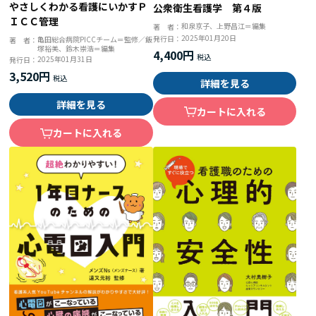
やさしくわかる看護にいかすＰ
公衆衛生看護学 第４版
ＩＣＣ管理
和泉京子、上野昌江＝編集
著 者：
2025年01月20日
発行日：
亀田総合病院PICCチーム＝監修／飯
著 者：
塚裕美、鈴木崇浩＝編集
4,400円
2025年01月31日
発行日：
3,520円
詳細を見る
詳細を見る
カートに入れる
カートに入れる