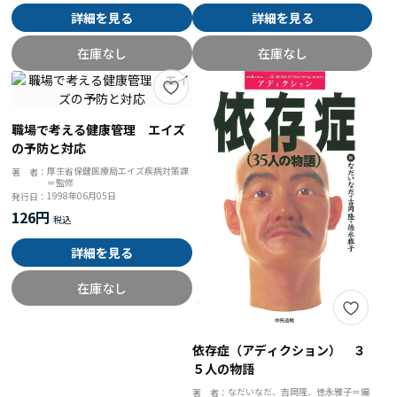
詳細を見る
詳細を見る
在庫なし
在庫なし
職場で考える健康管理 エイズ
の予防と対応
厚生省保健医療局エイズ疾病対策課
著 者：
＝監修
1998年06月05日
発行日：
126円
詳細を見る
在庫なし
依存症（アディクション） ３
５人の物語
なだいなだ、吉岡隆、徳永雅子＝編
著 者：