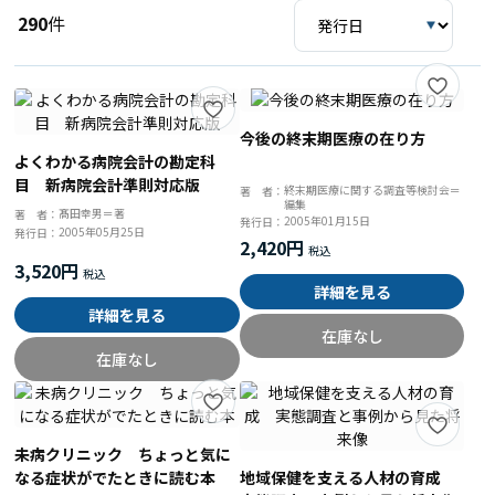
290
件
今後の終末期医療の在り方
よくわかる病院会計の勘定科
目 新病院会計準則対応版
終末期医療に関する調査等検討会＝
著 者：
編集
髙田幸男＝著
著 者：
2005年01月15日
発行日：
2005年05月25日
発行日：
2,420円
3,520円
詳細を見る
詳細を見る
在庫なし
在庫なし
未病クリニック ちょっと気に
なる症状がでたときに読む本
地域保健を支える人材の育成