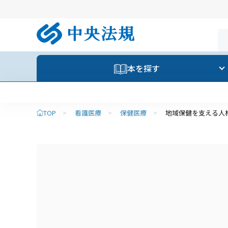
本を探す
TOP
>
看護医療
>
保健医療
>
地域保健を支える人