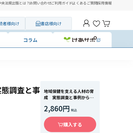
中央法規出版とは？
お問い合わせ
ご利用ガイド
よくあるご質問
採用情報
読者様向け
書店様向け
コラム
実態調査と事
地域保健を支える人材の育
成 実態調査と事例から見
た将来像
2,860円
購入する