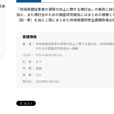
「地域保健従事者の資質の向上に関する検討会」の報告に自
加え、また検討会のための調査研究報告にはまとめの根拠と
（図・表）を加え１冊にまとめた地域保健研修企画関係者必
書籍情報
著 者
地域保健従事者の資質の向上に関する検討会、地域保健
のための調査研究委員会＝編集
ISBN
978-4-8058-4514-1
判 型
Ｂ５
体 裁
並製
頁 数
210
発行日
2004年01月15日