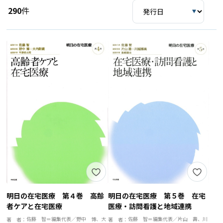
290
件
明日の在宅医療 第４巻 高齢
明日の在宅医療 第５巻 在宅
者ケアと在宅医療
医療・訪問看護と地域連携
佐藤 智＝編集代表／野中 博、大
佐藤 智＝編集代表／片山 壽、川
著 者：
著 者：