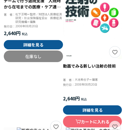
チームで行う退院支援 入院時
から在宅までの医療・ケア連携
ガイド
松下正明＝監修／財団法人医療経済
著 者：
研究・社会保険福祉協会 医療経済
研究機構＝編集
2008年08月20日
発行日：
2,640円
詳細を見る
在庫なし
動画でみる新しい注射の技術
大池美也子＝編著
著 者：
2008年08月20日
発行日：
2,640円
詳細を見る
カートに入れる