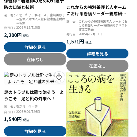
保健師・看護師のための介護予
防の知識と技術
これからの特別養護老人ホーム
における看護リーダー養成研修
石垣 和子、北池 正、宮﨑美砂子
著 者：
＝監修／財団法人総合健康推進財団
テキスト
これからの特別養護老人ホームにお
著 者：
＝編集
ける看護リーダー養成研修テキスト
2005年12月15日
発行日：
作成委員会
2,200円
2005年12月01日
発行日：
1,571円
詳細を見る
詳細を見る
在庫なし
在庫なし
足のトラブルは靴で治そう よ
うこそ 足と靴の外来へ！
塩之谷 香＝著
著 者：
2005年09月26日
発行日：
1,540円
詳細を見る