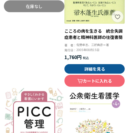
在庫なし
こころの病を生きる 統合失調
症患者と精神科医師の往復書簡
佐野卓志、三好典彦＝著
著 者：
2005年08月15日
発行日：
1,760円
詳細を見る
カートに入れる