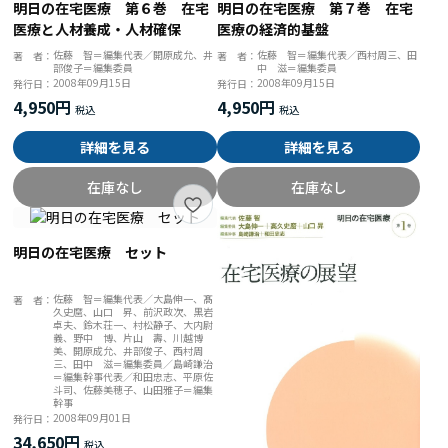
明日の在宅医療 第６巻 在宅
明日の在宅医療 第７巻 在宅
医療と人材養成・人材確保
医療の経済的基盤
佐藤 智＝編集代表／開原成允、井
佐藤 智＝編集代表／西村周三、田
著 者：
著 者：
部俊子＝編集委員
中 滋＝編集委員
2008年09月15日
2008年09月15日
発行日：
発行日：
4,950円
4,950円
詳細を見る
詳細を見る
在庫なし
在庫なし
明日の在宅医療 セット
佐藤 智＝編集代表／大島伸一、髙
著 者：
久史麿、山口 昇、前沢政次、黒岩
卓夫、鈴木荘一、村松静子、大内尉
義、野中 博、片山 壽、川越博
美、開原成允、井部俊子、西村周
三、田中 滋＝編集委員／島崎謙治
＝編集幹事代表／和田忠志、平原佐
斗司、佐藤美穂子、山田雅子＝編集
幹事
2008年09月01日
発行日：
34,650円