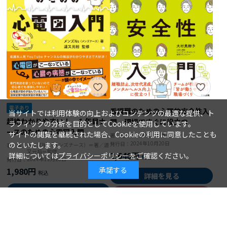
看護職のための心理的安全性入
当サイトでは利用体験の向上およびコンテンツの最適な提供、ト
超絶わかりやすい！ １年目ナ
門 現場ですぐに役立つ
ラフィックの分析を目的としてCookieを使用しています。
ースのための心電図入門
サイトの閲覧を継続された場合、Cookieの利用に同意したことも
大村美樹子＝著
著 者：
2024年10月20日
発行日：
のといたします。
メンズNs（メンズナース）＝著／道
著 者：
又元裕＝監修
2,640円
詳細については
プライバシーポリシー
をご確認ください。
2024年12月20日
発行日：
承諾する
1,980円
詳細を見る
詳細を見る
カートに入れる
カートに入れる