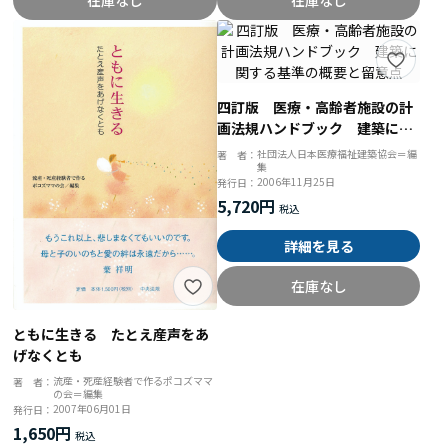
四訂版 医療・高齢者施設の計
画法規ハンドブック 建築に関
する基準の概要と留意点
社団法人日本医療福祉建築協会＝編
著 者：
集
2006年11月25日
発行日：
5,720円
詳細を見る
在庫なし
ともに生きる たとえ産声をあ
げなくとも
流産・死産経験者で作るポコズママ
著 者：
の会＝編集
2007年06月01日
発行日：
1,650円