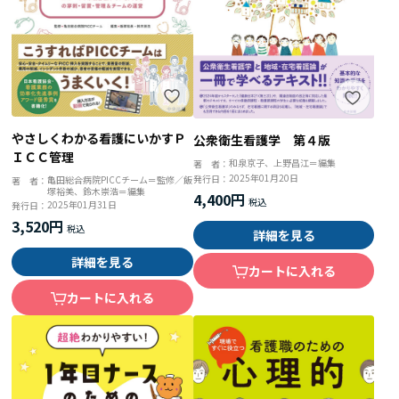
やさしくわかる看護にいかすＰ
公衆衛生看護学 第４版
ＩＣＣ管理
和泉京子、上野昌江＝編集
著 者：
2025年01月20日
発行日：
亀田総合病院PICCチーム＝監修／飯
著 者：
塚裕美、鈴木崇浩＝編集
4,400円
2025年01月31日
発行日：
3,520円
詳細を見る
詳細を見る
カートに入れる
カートに入れる