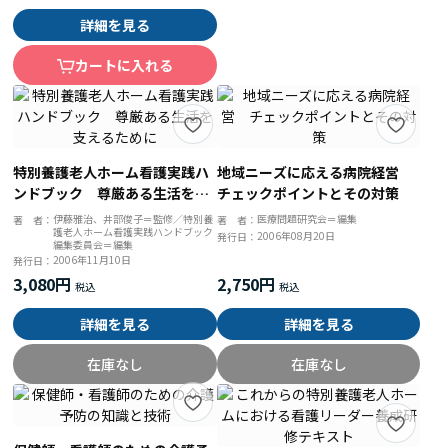
詳細を見る
カートに入れる
特別養護老人ホーム看護実践ハ
地域ニーズに応える病院経営
ンドブック 尊厳ある生活を支
チェックポイントとその対策
えるために
伊藤雅治、井部俊子＝監修／特別養
医療問題研究会＝編集
著 者：
著 者：
護老人ホーム看護実践ハンドブック
2006年08月20日
発行日：
編集委員会＝編集
2006年11月10日
発行日：
3,080円
2,750円
詳細を見る
詳細を見る
在庫なし
在庫なし