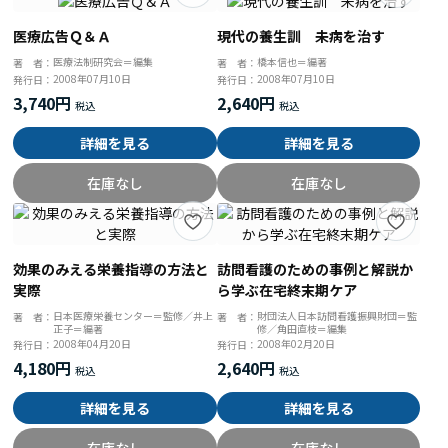
医療広告Ｑ＆Ａ
現代の養生訓 未病を治す
医療法制研究会＝編集
橋本信也＝編著
著 者：
著 者：
2008年07月10日
2008年07月10日
発行日：
発行日：
3,740円
2,640円
詳細を見る
詳細を見る
在庫なし
在庫なし
効果のみえる栄養指導の方法と
訪問看護のための事例と解説か
実際
ら学ぶ在宅終末期ケア
日本医療栄養センター＝監修／井上
財団法人日本訪問看護振興財団＝監
著 者：
著 者：
正子＝編著
修／角田直枝＝編集
2008年04月20日
2008年02月20日
発行日：
発行日：
4,180円
2,640円
詳細を見る
詳細を見る
在庫なし
在庫なし