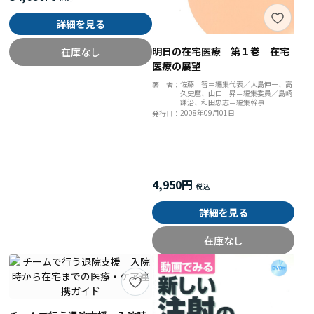
詳細を見る
明日の在宅医療 第１巻 在宅
在庫なし
医療の展望
佐藤 智＝編集代表／大島伸一、高
著 者：
久史麿、山口 昇＝編集委員／島崎
謙治、和田忠志＝編集幹事
2008年09月01日
発行日：
4,950円
詳細を見る
在庫なし