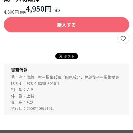
4,950円
4,500円
購入する
書籍情報
著 者
佐藤 智＝編集代表／開原成允、井部俊子＝編集委員
ISBN
978-4-8058-3056-7
判 型
Ａ５
体 裁
上製
頁 数
420
発行日
2008年09月15日