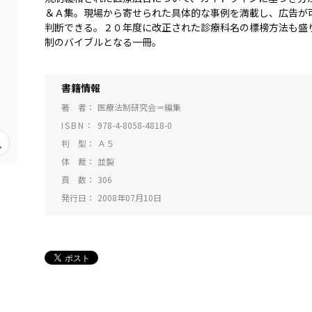
＆Ａ集。現場から寄せられた具体的な事例を満載し、広告が
判断できる。２０年度に改正された診療科名の標榜方法も盛
制のバイブルとなる一冊。
書籍情報
著 者
医療法制研究会＝編集
ISBN
978-4-8058-4818-0
判 型
Ａ５
体 裁
並製
頁 数
306
発行日
2008年07月10日