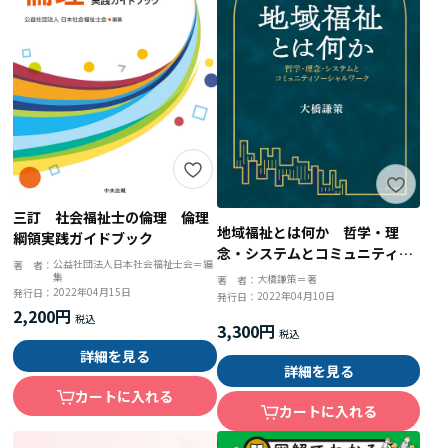
三訂 社会福祉士の倫理 倫理
地域福祉とは何か 哲学・理
綱領実践ガイドブック
念・システムとコミュニティソ
公益社団法人日本社会福祉士会＝編
著 者：
ーシャルワーク
集
大橋謙策＝著
著 者：
2022年04月15日
発行日：
2022年04月10日
発行日：
2,200円
3,300円
詳細を見る
詳細を見る
カートに入れる
カートに入れる