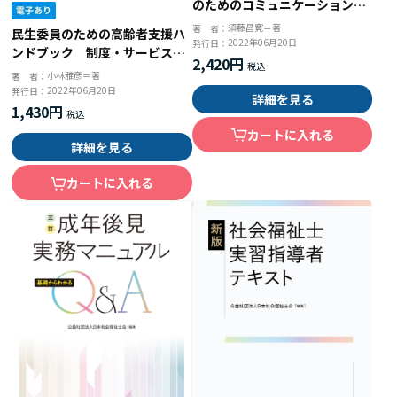
のためのコミュニケーションと
面接技術
須藤昌寛＝著
著 者：
民生委員のための高齢者支援ハ
2022年06月20日
発行日：
ンドブック 制度・サービスの
2,420円
活用に役立つ４０のＱ＆Ａ
小林雅彦＝著
著 者：
2022年06月20日
発行日：
詳細を見る
1,430円
カートに入れる
詳細を見る
カートに入れる