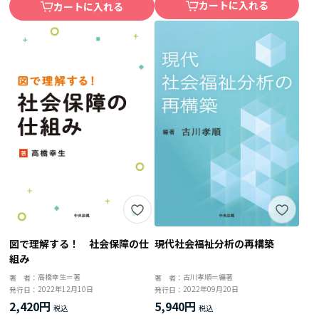
カートに入れる
カートに入れる
図で理解する！ 社会保障の仕
現代社会福祉分析の再構築
組み
高橋幸生＝著
古川孝順＝編著
著 者：
著 者：
2022年12月10日
2022年09月20日
発行日：
発行日：
2,420円
5,940円