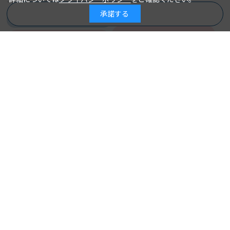
承諾する
商品を絞り込む
詳細を見る
詳細を見る
カートに入れる
カートに入れる
図解でわかる対人援助職のため
の職場マネジメント
総合的な実践力を獲得するソー
大村美樹子＝著
著 者：
シャルワーク実習 個と地域に
2024年10月30日
発行日：