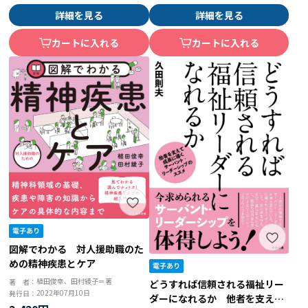
詳細を見る
詳細を見る
カートに入れる
カートに入れる
図解でわかる 対人援助職のた
めの精神疾患とケア
植田俊幸、田村綾子＝著
著 者：
どうすれば信頼される福祉リー
2022年07月10日
発行日：
ダーになれるか 他者を支えて