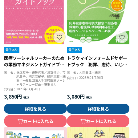
トラウマインフォームドサポー
医療ソーシャルワーカーのため
トブック 犯罪、虐待、いじ
の業務マネジメントガイドブッ
め、ＤＶ、災害などの被害者支
ク ４９の実践事例から学ぶ
大岡由佳＝編著
保正友子＝編集代表／浅野慎治、市
著 者：
著 者：
原章子、國吉安紀子、榊原次郎＝編
援のために
2023年04月20日
発行日：
集／一般社団法人千葉県医療ソーシ
ャルワーカー協会＝編集協力
2023年04月20日
発行日：
3,080円
3,850円
詳細を見る
詳細を見る
カートに入れる
カートに入れる