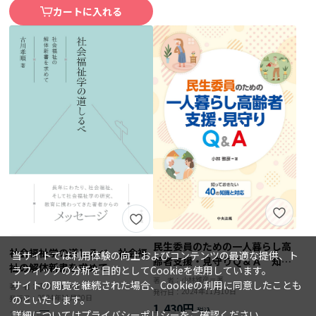
カートに入れる
民生委員のための一人暮らし高
社会福祉学の道しるべ 社会福
当サイトでは利用体験の向上およびコンテンツの最適な提供、ト
齢者支援・見守りＱ＆Ａ 知っ
祉の解体新書を求めて
ラフィックの分析を目的としてCookieを使用しています。
ておきたい４０の知識と対応
小林雅彦＝著
著 者：
サイトの閲覧を継続された場合、Cookieの利用に同意したことも
古川孝順＝著
著 者：
2024年11月10日
発行日：
2024年11月20日
のといたします。
発行日：
1,430円
3,300円
詳細については
プライバシーポリシー
をご確認ください。