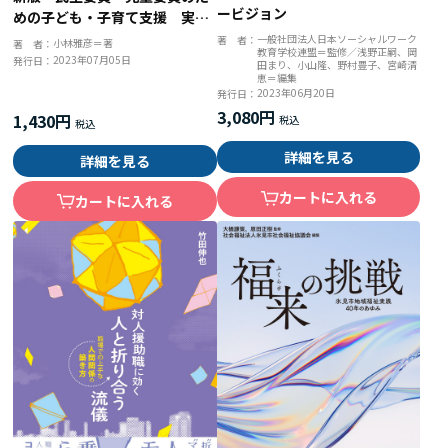
ービジョン
めの子ども・子育て支援 実践
ハンドブック 制度解説と児童
一般社団法人日本ソーシャルワーク
著 者：
小林雅彦＝著
著 者：
教育学校連盟＝監修／浅野正嗣、岡
虐待への対応を中心とした５０
2023年07月05日
発行日：
田まり、小山隆、野村豊子、宮崎清
のＱ＆Ａ
恵＝編集
2023年06月20日
発行日：
3,080円
1,430円
詳細を見る
詳細を見る
カートに入れる
カートに入れる