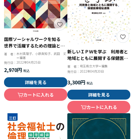
国際ソーシャルワークを知る
世界で活躍するための理論と実
新しいＩＰＷを学ぶ 利用者と
践
木村真理子、小原眞知子、武田 丈
著 者：
地域とともに展開する保健医療
＝編著
2022年04月25日
発行日：
福祉連携
埼玉県立大学＝編集
著 者：
2,970円
2022年04月20日
発行日：
3,300円
詳細を見る
カートに入れる
詳細を見る
カートに入れる