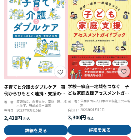
学校―家庭―地域をつなぐ 子
子育てと介護のダブルケア 事
ども家庭支援アセスメントガイ
例からひもとく連携・支援の実
ドブック
際
公益社団法人日本社会福祉士会＝編
著 者：
渡邉浩文、森安みか、室津 瞳、植
著 者：
集
木美子、野嶋成美＝編著
2023年01月10日
発行日：
2023年03月15日
発行日：
3,300円
2,420円
詳細を見る
詳細を見る