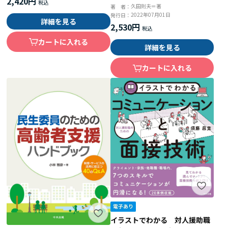
2,420円
成長に導くサーバント・リーダ
久田則夫＝著
著 者：
ーシップのススメ
2022年07月01日
発行日：
詳細を見る
2,530円
カートに入れる
詳細を見る
カートに入れる
イラストでわかる 対人援助職