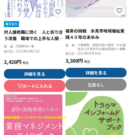
福来の挑戦 氷見市地域福祉実
対人援助職に効く 人と折り合
践４０年のあゆみ
う流儀 職場での上手な人間関
係の築き方
大橋謙策、原田正樹＝監修／社会福
著 者：
竹田伸也＝著
著 者：
祉法人氷見市社会福祉協議会＝編集
2023年06月15日
発行日：
2023年04月20日
発行日：
3,300円
2,420円
詳細を見る
詳細を見る
在庫なし
カートに入れる