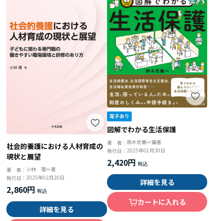
図解でわかる生活保護
鈴木忠義＝編著
著 者：
社会的養護における人材育成の
2025年01月30日
発行日：
現状と展望
2,420円
小林 理＝著
著 者：
2025年02月20日
発行日：
詳細を見る
2,860円
カートに入れる
詳細を見る