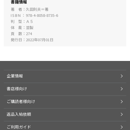
書籍情報
著 者
久田則夫＝著
ISBN
978-4-8058-8735-6
判 型
Ａ５
体 裁
並製
頁 数
274
発行日
2022年07月01日
企業情報
書店様向け
ご購読者様向け
返品入帖依頼
ご利用ガイド