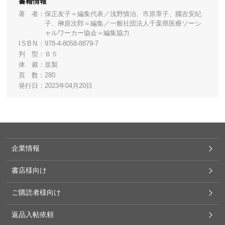
書籍情報
著 者
保正友子＝編集代表／浅野慎治、市原章子、國吉安紀
子、榊原次郎＝編集／一般社団法人千葉県医療ソーシ
ャルワーカー協会＝編集協力
ISBN
978-4-8058-8879-7
判 型
Ｂ５
体 裁
並製
頁 数
280
発行日
2023年04月20日
企業情報
書店様向け
ご購読者様向け
返品入帖依頼