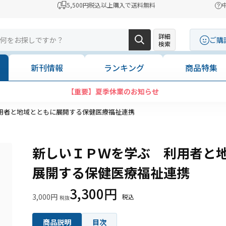
5,500円税込以上購入で送料無料
詳細
ご購
検索
新刊情報
ランキング
商品特集
【重要】夏季休業のお知らせ
用者と地域とともに展開する保健医療福祉連携
新しいＩＰＷを学ぶ 利用者と
展開する保健医療福祉連携
3,300円
3,000円
商品説明
目次