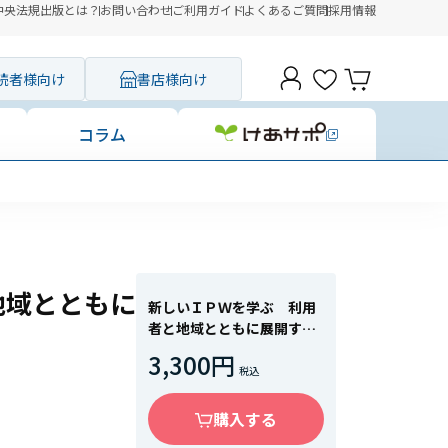
中央法規出版とは？
お問い合わせ
ご利用ガイド
よくあるご質問
採用情報
読者様向け
書店様向け
コラム
地域とともに
新しいＩＰＷを学ぶ 利用
者と地域とともに展開する
保健医療福祉連携
3,300円
購入する