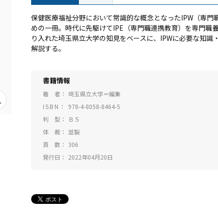
保健医療福祉分野において常識的な概念となったIPW（専門
めの一冊。時代に先駆けてIPE（専門職連携教育）を専門職
り入れた埼玉県立大学の知見をベースに、IPWに必要な知識
解説する。
書籍情報
著 者
埼玉県立大学＝編集
ISBN
978-4-8058-8464-5
判 型
Ｂ５
体 裁
並製
頁 数
306
発行日
2022年04月20日