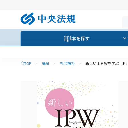
本を探す
TOP
>
福祉
>
社会福祉
>
新しいＩＰＷを学ぶ 利